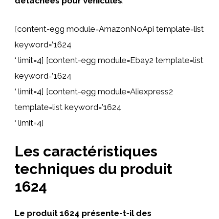
détachées pour véhicules
.
[content-egg module=AmazonNoApi template=list
keyword=’1624
‘ limit=4] [content-egg module=Ebay2 template=list
keyword=’1624
‘ limit=4] [content-egg module=Aliexpress2
template=list keyword=’1624
‘ limit=4]
Les caractéristiques
techniques du produit
1624
Le produit 1624 présente-t-il des