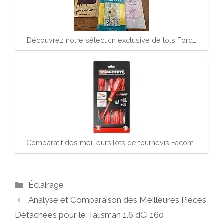
Découvrez notre sélection exclusive de lots Ford…
Comparatif des meilleurs lots de tournevis Facom…
Catégories
Éclairage
Analyse et Comparaison des Meilleures Pièces
Détachées pour le Talisman 1.6 dCi 160