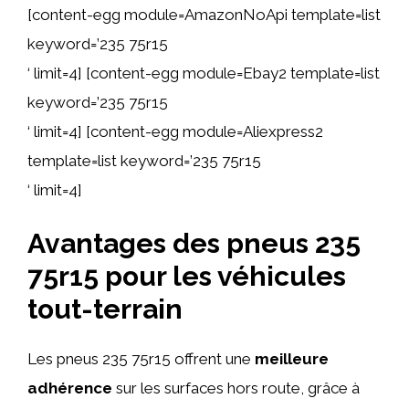
[content-egg module=AmazonNoApi template=list
keyword=’235 75r15
‘ limit=4] [content-egg module=Ebay2 template=list
keyword=’235 75r15
‘ limit=4] [content-egg module=Aliexpress2
template=list keyword=’235 75r15
‘ limit=4]
Avantages des pneus 235
75r15 pour les véhicules
tout-terrain
Les pneus 235 75r15 offrent une
meilleure
adhérence
sur les surfaces hors route, grâce à