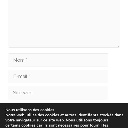
Nom
E-
mail
Site
web
Enregistrer mon nom, mon e-mail et mon site
Nous utilisons des cookies
Notre web utilise des cookies et autres identifiants stockés dans
dans le navigateur pour mon prochain
votre navigateur sur ce site web. Nous utilisons toujours
commentaire.
certains cookies car ils sont nécessaires pour fournir les