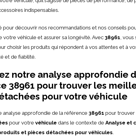
otre véhicule, qu’il s’agisse de pièces de performance, de 
cessoires indispensables.
 pour découvrir nos recommandations et nos conseils pour
votre véhicule et assurer sa longévité. Avec
38961
, vous
r choisir les produits qui répondent à vos attentes et à v
 et de fiabilité.
z notre analyse approfondie d
e 38961 pour trouver les meill
étachées pour votre véhicule
 analyse approfondie de la référence
38961
pour trouver 
ées
pour votre
véhicule
dans le contexte de
Analyse et
produits et pièces détachées pour véhicules
.