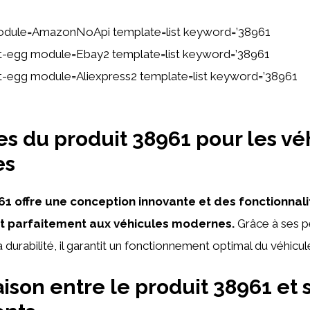
odule=AmazonNoApi template=list keyword=’38961
tent-egg module=Ebay2 template=list keyword=’38961
ent-egg module=Aliexpress2 template=list keyword=’38961
s du produit 38961 pour les vé
es
61 offre une conception innovante et des fonctionnal
nt parfaitement aux véhicules modernes.
Grâce à ses 
 durabilité, il garantit un fonctionnement optimal du véhicul
son entre le produit 38961 et 