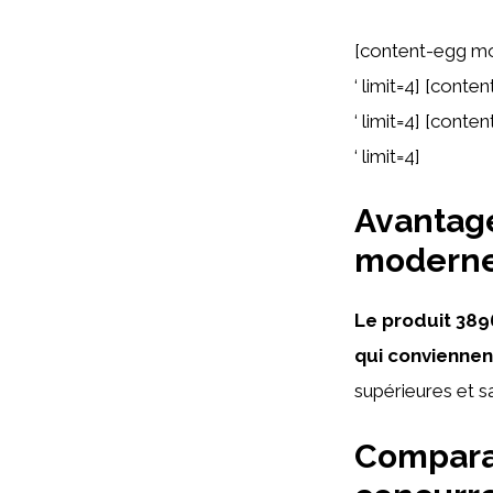
[content-egg m
‘ limit=4] [con
‘ limit=4] [cont
‘ limit=4]
Avantage
modern
Le produit 389
qui convienne
supérieures et sa
Comparai