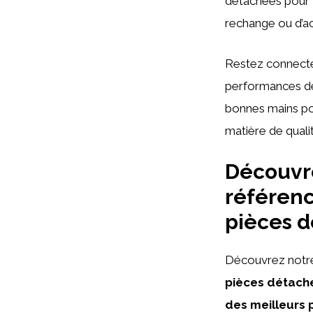
détachées pour v
rechange ou d’ac
Restez connecté
performances de 
bonnes mains pou
matière de qualité
Découvre
référenc
pièces d
Découvrez notre
pièces détach
des meilleurs 