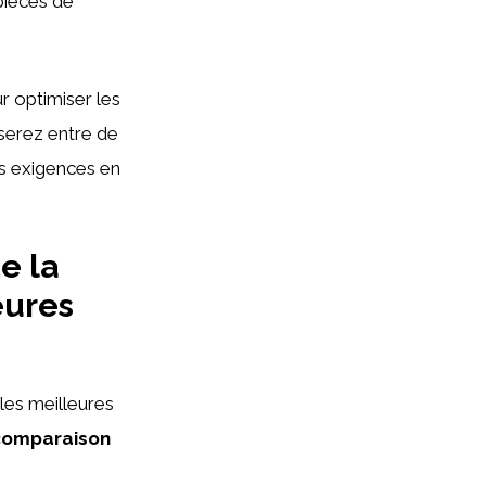
pièces de
 optimiser les
 serez entre de
os exigences en
e la
eures
les meilleures
 comparaison