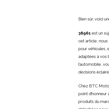
Bien sûr, voici u
38961
est un su
cet article, nou
pour véhicules, 
adaptées à vos 
l’automobile, vo
décisions éclair
Chez BTC Motors
point d’honneur 
produits du marc