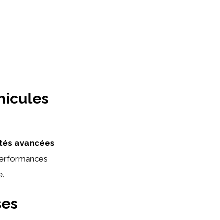
hicules
ités avancées
performances
e.
ses