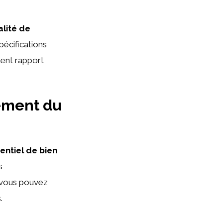
alité de
pécifications
lent rapport
cement du
entiel de bien
s
, vous pouvez
.