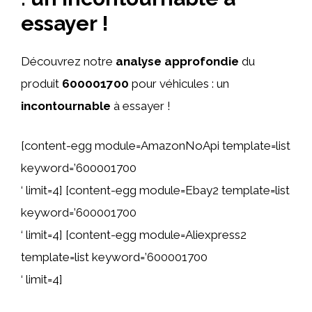
essayer !
Découvrez notre
analyse approfondie
du
produit
600001700
pour véhicules : un
incontournable
à essayer !
[content-egg module=AmazonNoApi template=list
keyword=’600001700
‘ limit=4] [content-egg module=Ebay2 template=list
keyword=’600001700
‘ limit=4] [content-egg module=Aliexpress2
template=list keyword=’600001700
‘ limit=4]