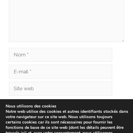
Nom
E-
mail
Site
web
Enregistrer mon nom, mon e-mail et mon site
Nous utilisons des cookies
Notre web utilise des cookies et autres identifiants stockés dans
dans le navigateur pour mon prochain
votre navigateur sur ce site web. Nous utilisons toujours
commentaire.
certains cookies car ils sont nécessaires pour fournir les
fonctions de base de ce site web (dont les détails peuvent être
trouvés ici) et, avec votre consentement, nous utiliserons