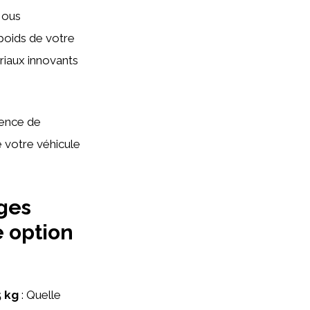
Nous
poids de votre
riaux innovants
ience de
 votre véhicule
ges
e option
 kg
: Quelle