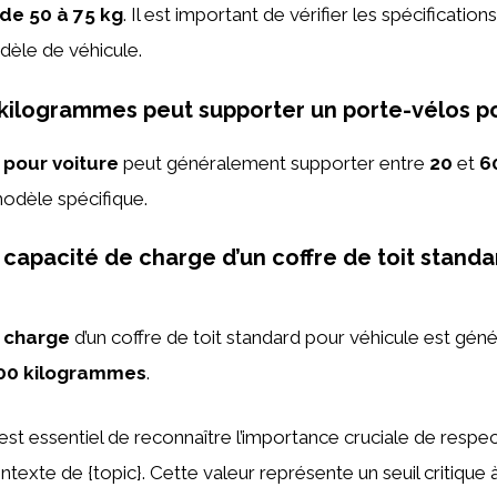
de 50 à 75 kg
. Il est important de vérifier les spécificatio
èle de véhicule.
ilogrammes peut supporter un porte-vélos po
 pour voiture
peut généralement supporter entre
20
et
6
odèle spécifique.
a capacité de charge d’un coffre de toit stand
 charge
d’un coffre de toit standard pour véhicule est gé
100 kilogrammes
.
 est essentiel de reconnaître l’importance cruciale de respec
ntexte de {topic}. Cette valeur représente un seuil critique 