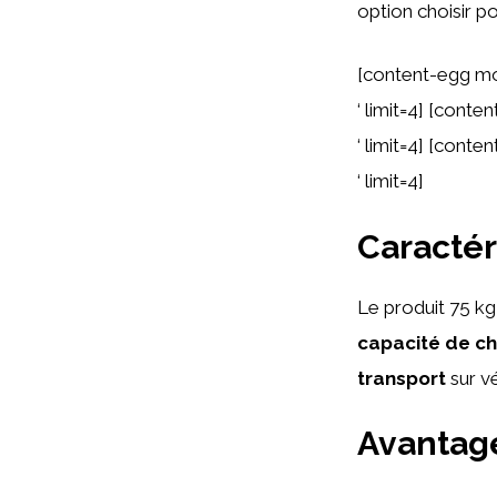
option choisir p
[content-egg m
‘ limit=4] [cont
‘ limit=4] [cont
‘ limit=4]
Caractér
Le produit 75 kg
capacité de c
transport
sur vé
Avantages