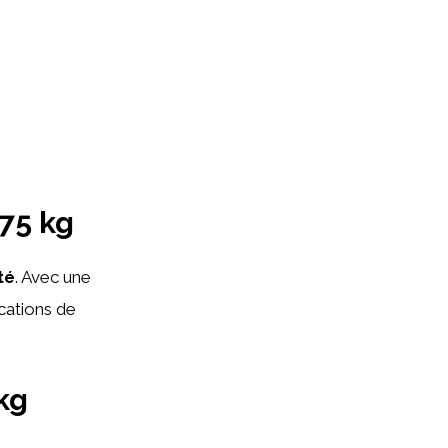
 75 kg
té
. Avec une
ications de
kg