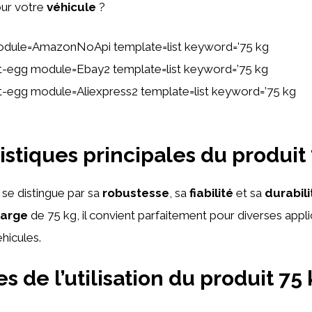
our votre
véhicule
?
odule=AmazonNoApi template=list keyword=’75 kg
ent-egg module=Ebay2 template=list keyword=’75 kg
ent-egg module=Aliexpress2 template=list keyword=’75 kg
istiques principales du produit
 se distingue par sa
robustesse
, sa
fiabilité
et sa
durabili
harge
de 75 kg, il convient parfaitement pour diverses appl
hicules.
 de l’utilisation du produit 75 