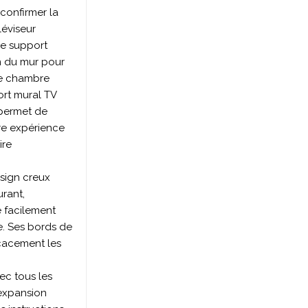
 confirmer la
léviseur
re support
cm du mur pour
re chambre
rt mural TV
 permet de
eure expérience
ire
esign creux
urant,
e facilement
le. Ses bords de
icacement les
vec tous les
 expansion