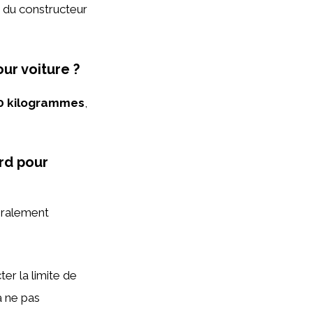
ns du constructeur
ur voiture ?
0 kilogrammes
,
ard pour
néralement
ter la limite de
à ne pas