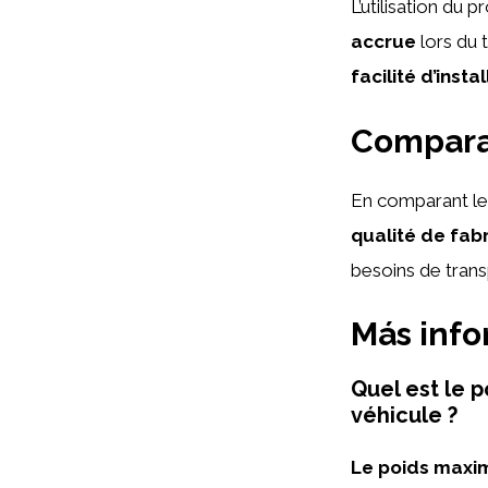
L’utilisation d
accrue
lors du 
facilité d’insta
Comparai
En comparant le 
qualité de fab
besoins de trans
Más inf
Quel est le 
véhicule ?
Le poids maxim