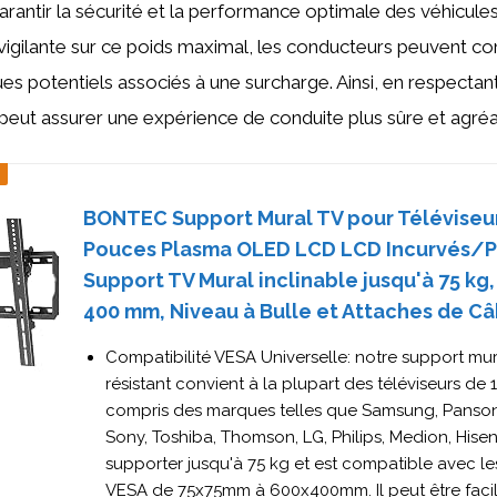
rantir la sécurité et la performance optimale des véhicule
igilante sur ce poids maximal, les conducteurs peuvent con
ues potentiels associés à une surcharge. Ainsi, en respectant
 peut assurer une expérience de conduite plus sûre et agréa
BONTEC Support Mural TV pour Téléviseur
Pouces Plasma OLED LCD LCD Incurvés/Pl
Support TV Mural inclinable jusqu'à 75 kg,
400 mm, Niveau à Bulle et Attaches de Câ
Compatibilité VESA Universelle: notre support mur
résistant convient à la plupart des téléviseurs de 1
compris des marques telles que Samsung, Panson
Sony, Toshiba, Thomson, LG, Philips, Medion, Hisens
supporter jusqu'à 75 kg et est compatible avec l
VESA de 75x75mm à 600x400mm. Il peut être facil