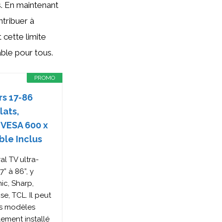
s. En maintenant
tribuer à
 cette limite
ble pour tous.
PROMO
s 17-86
ats,
 VESA 600 x
ble Inclus
al TV ultra-
7” à 86”, y
ic, Sharp,
e, TCL. Il peut
es modèles
ement installé