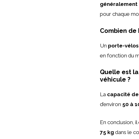
généralement 
pour chaque mod
Combien de k
Un
porte-vélos
en fonction du m
Quelle est l
véhicule ?
La
capacité de
d’environ
50 à 
En conclusion, il
75 kg
dans le co