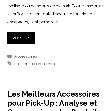
cyclisme ou de sports de plein air. Pour transporter
jusqu’à 4 vélos en toute tranquillité lors de vos
escapades, il est primordial …
VOIR PLUS
Catégories
Accessoires
Laisser un commentaire
Les Meilleurs Accessoires
pour Pick-Up : Analyse et