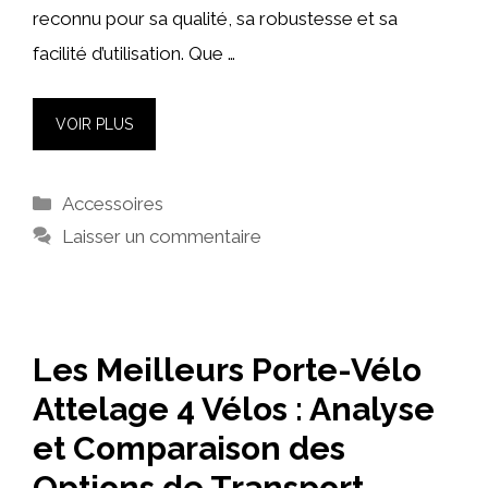
reconnu pour sa qualité, sa robustesse et sa
facilité d’utilisation. Que …
VOIR PLUS
Catégories
Accessoires
Laisser un commentaire
Les Meilleurs Porte-Vélo
Attelage 4 Vélos : Analyse
et Comparaison des
Options de Transport