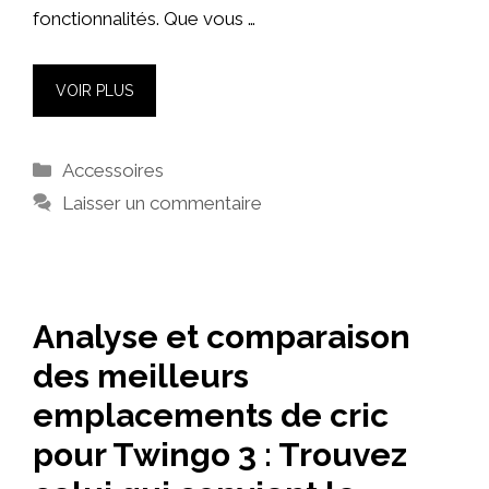
fonctionnalités. Que vous …
VOIR PLUS
Catégories
Accessoires
Laisser un commentaire
Analyse et comparaison
des meilleurs
emplacements de cric
pour Twingo 3 : Trouvez