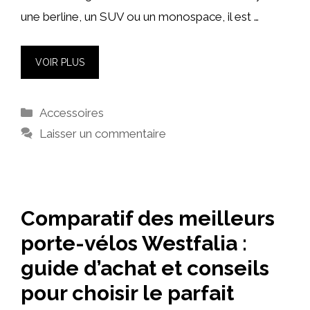
une berline, un SUV ou un monospace, il est …
VOIR PLUS
Catégories
Accessoires
Laisser un commentaire
Comparatif des meilleurs
porte-vélos Westfalia :
guide d’achat et conseils
pour choisir le parfait