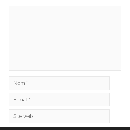
Commentaire
Nom
E-
mail
Site
web