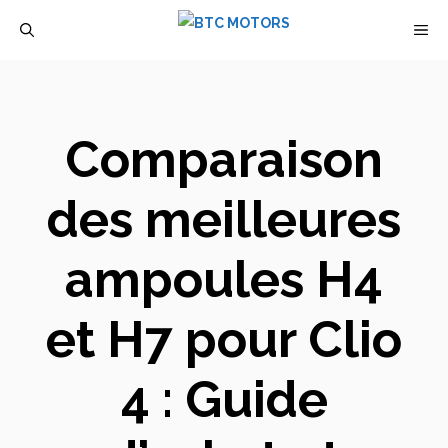
Aller
M
au
contenu
Comparaison
des meilleures
ampoules H4
et H7 pour Clio
4 : Guide