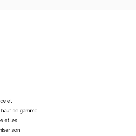
nce et
UV haut de gamme
e et les
miser son