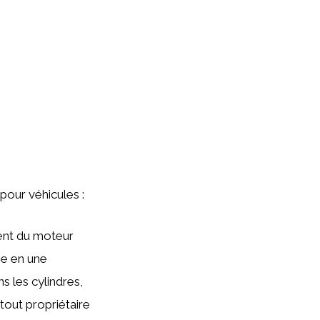
 pour véhicules :
ment du moteur
ie en une
 les cylindres,
tout propriétaire