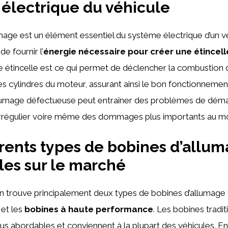
électrique du véhicule
mage est un élément essentiel du système électrique d’un vé
e fournir l’
énergie nécessaire pour créer une étincell
e étincelle est ce qui permet de déclencher la combustion 
es cylindres du moteur, assurant ainsi le bon fonctionnemen
lumage défectueuse peut entraîner des problèmes de déma
rrégulier voire même des dommages plus importants au mo
érents types de bobines d’allu
les sur le marché
n trouve principalement deux types de bobines d’allumage 
et les
bobines à haute performance
. Les bobines tradi
s abordables et conviennent à la plupart des véhicules. En