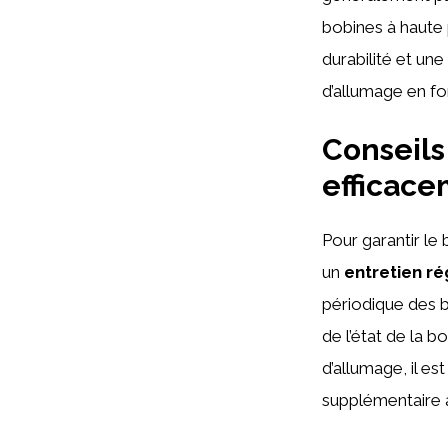
bobines à haute 
durabilité et une
d’allumage en fon
Conseils
efficace
Pour garantir le
un
entretien ré
périodique des b
de l’état de la 
d’allumage, il e
supplémentaire 