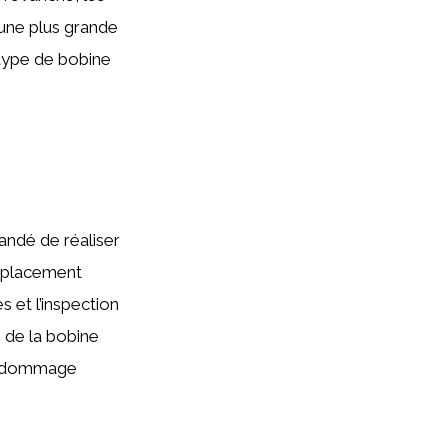
 une plus grande
e type de bobine
andé de réaliser
emplacement
 et l’inspection
 de la bobine
t dommage