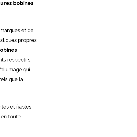
eures bobines
e marques et de
istiques propres.
bobines
ts respectifs.
’allumage qui
tels que la
tes et fiables
 en toute