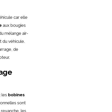
hicule car elle
e
aux bougies
du mélange air-
t du véhicule.
rrage, de
teur.
mage
: les
bobines
tionnelles sont
 revanche, les