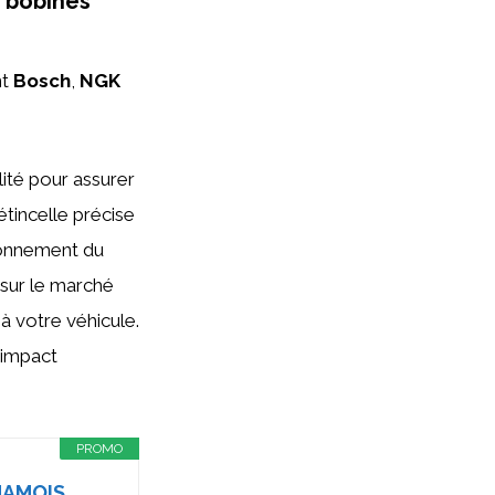
s bobines
nt
Bosch
,
NGK
ité pour assurer
étincelle précise
tionnement du
 sur le marché
à votre véhicule.
 impact
PROMO
HAMOIS