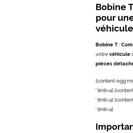
Bobine T
pour une
véhicul
Bobine T
:
Com
votre
véhicule
d
pièces détach
[content-egg m
‘ limit=4] [cont
‘ limit=4] [cont
‘ limit=4]
Importan