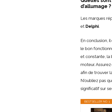
Quelles sont
d’allumage ?
Les marques répu
et
Delphi
.
En conclusion, il
le bon fonctionn
et constante, la
moteur. Assurez-
afin de trouver l
N’oubliez pas qu
significatif sur 
BESTSELLER NO. 1