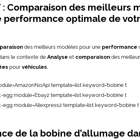
 : Comparaison des meilleurs 
 performance optimale de vot
e
paraison
des meilleurs modèles pour une
performance
o
ans le contexte de
Analyse
et
comparaison
des meilleu
ées
pour
véhicules
.
odule=AmazonNoApi template=list keyword=’bobine t
ent-egg module=Ebay2 template=list keyword=’bobine t
ent-egg module=Aliexpress2 template=list keyword=’bobine t
ce de la bobine d’allumage da