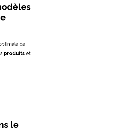
modèles
re
ptimale de
rs
produits
et
ns le