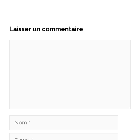
Laisser un commentaire
Commentaire
Nom
E-