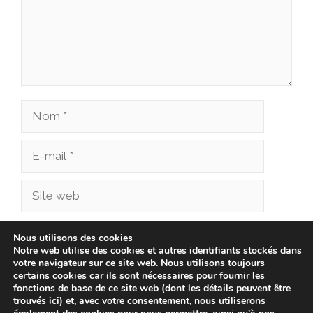
Nom
E-
mail
Site
web
Enregistrer mon nom, mon e-mail et mon site
Nous utilisons des cookies
Notre web utilise des cookies et autres identifiants stockés dans
dans le navigateur pour mon prochain
votre navigateur sur ce site web. Nous utilisons toujours
commentaire.
certains cookies car ils sont nécessaires pour fournir les
fonctions de base de ce site web (dont les détails peuvent être
trouvés ici) et, avec votre consentement, nous utiliserons