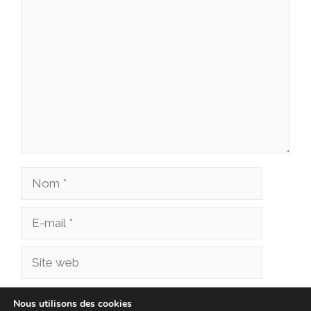
Commentaire
Nom
E-
mail
Site
web
Enregistrer mon nom, mon e-mail et mon site
Nous utilisons des cookies