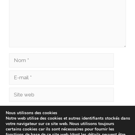
Nom
E-
mail
Site
web
Enregistrer mon nom, mon e-mail et mon site
Nous utilisons des cookies
Notre web utilise des cookies et autres identifiants stockés dans
dans le navigateur pour mon prochain
votre navigateur sur ce site web. Nous utilisons toujours
commentaire.
certains cookies car ils sont nécessaires pour fournir les
fonctions de base de ce site web (dont les détails peuvent être