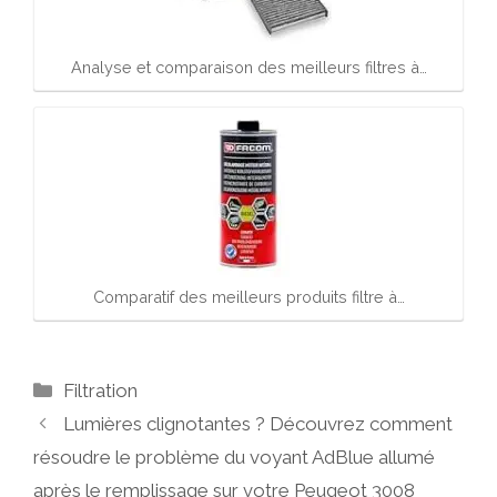
Analyse et comparaison des meilleurs filtres à…
Comparatif des meilleurs produits filtre à…
Catégories
Filtration
Lumières clignotantes ? Découvrez comment
résoudre le problème du voyant AdBlue allumé
après le remplissage sur votre Peugeot 3008