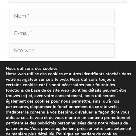
Nom
E-
mail
Site
web
Enregistrer mon nom, mon e-mail et mon site
Nous utilisons des cookies
Notre web utilise des cookies et autres identifiants stockés dans
dans le navigateur pour mon prochain
votre navigateur sur ce site web. Nous utilisons toujours
commentaire.
certains cookies car ils sont nécessaires pour fournir les
fonctions de base de ce site web (dont les détails peuvent être
trouvés ici) et, avec votre consentement, nous utiliserons
également des cookies pour nous permettre, ainsi qu'à nos
partenaires, d'optimiser le fonctionnement de ce site web,
d'adapter le contenu à vos besoins, d'évaluer la façon dont vous
utilisez ce site web et de vous montrer un contenu promotionnel
pertinent et des publicités personnalisées dans notre réseau de
partenaires. Vous pouvez également préciser votre consentement
de manière plus détaillée.
Politique en matière de cookies