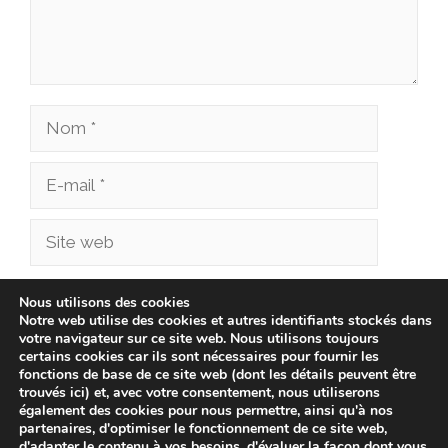
Nom
E-
mail
Site
web
Enregistrer mon nom, mon e-mail et mon site
Nous utilisons des cookies
Notre web utilise des cookies et autres identifiants stockés dans
dans le navigateur pour mon prochain
votre navigateur sur ce site web. Nous utilisons toujours
commentaire.
certains cookies car ils sont nécessaires pour fournir les
fonctions de base de ce site web (dont les détails peuvent être
trouvés ici) et, avec votre consentement, nous utiliserons
également des cookies pour nous permettre, ainsi qu'à nos
partenaires, d'optimiser le fonctionnement de ce site web,
d'adapter le contenu à vos besoins, d'évaluer la façon dont vous