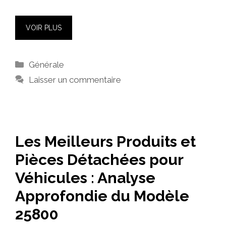
VOIR PLUS
Catégories
Générale
Laisser un commentaire
Les Meilleurs Produits et
Pièces Détachées pour
Véhicules : Analyse
Approfondie du Modèle
25800