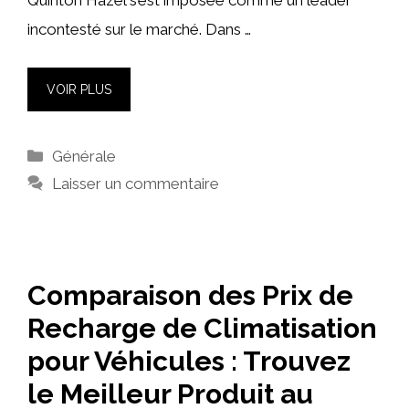
Quinton Hazel s’est imposée comme un leader
incontesté sur le marché. Dans …
VOIR PLUS
Catégories
Générale
Laisser un commentaire
Comparaison des Prix de
Recharge de Climatisation
pour Véhicules : Trouvez
le Meilleur Produit au