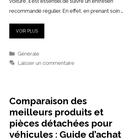
voiture, il est essentiel de suivre un entretien
recommandé régulier. En effet, en prenant soin …
VOIR PLUS
Catégories
Générale
Laisser un commentaire
Comparaison des
meilleurs produits et
pièces détachées pour
véhicules : Guide d’achat