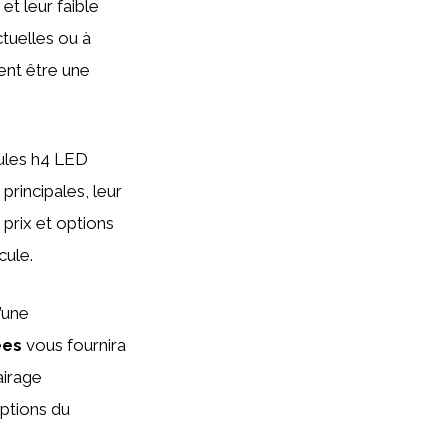
et leur faible
tuelles ou à
ent être une
oules h4 LED
principales, leur
prix et options
cule.
’une
ées
vous fournira
airage
ptions du