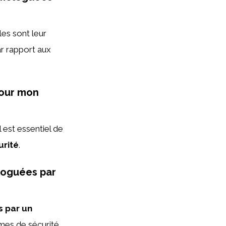
es sont leur
r rapport aux
pour mon
l est essentiel de
urité
.
ologuées par
s par un
mes de sécurité.