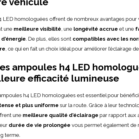
re véhicule
 LED homologuées offrent de nombreux avantages pour v
nt une
meilleure visibilité
, une
longévité accrue
et une
f
d’énergie
. De plus, elles sont
compatibles avec les no
ère
, ce qui en fait un choix idéal pour améliorer l’éclairage d
 des ampoules h4 LED homologu
leure efficacité lumineuse
ampoules h4 LED homologuées est essentiel pour bénéfici
ntense et plus uniforme
sur la route. Grâce à leur technol
frent une
meilleure qualité d’éclairage
par rapport aux
Leur
durée de vie prolongée
vous permet également de r
g terme.