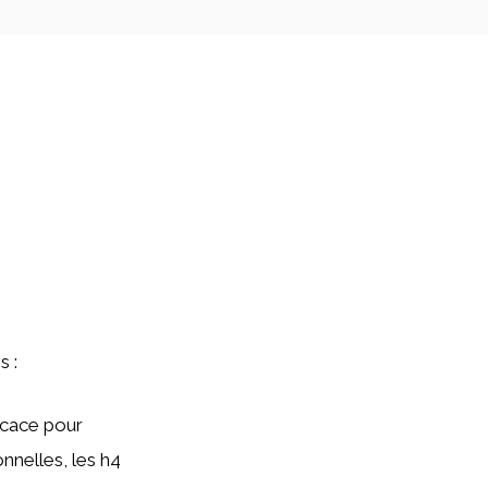
s :
icace pour
nnelles, les h4