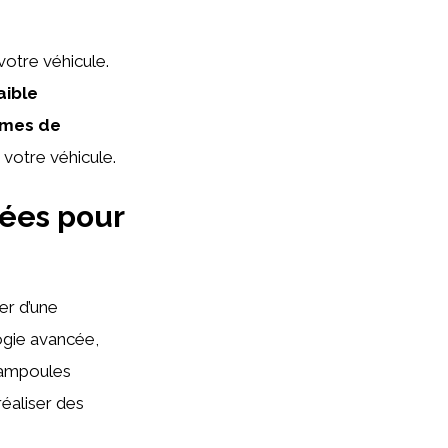
otre véhicule.
aible
rmes de
e votre véhicule.
ées pour
er d’une
ogie avancée,
 ampoules
éaliser des