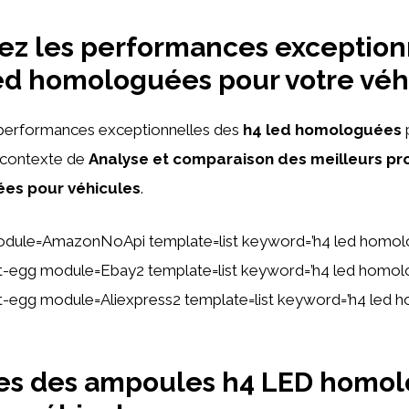
ez les performances exception
ed homologuées pour votre véh
performances exceptionnelles des
h4 led homologuées
e contexte de
Analyse et comparaison des meilleurs pro
ées pour véhicules
.
odule=AmazonNoApi template=list keyword=’h4 led homo
tent-egg module=Ebay2 template=list keyword=’h4 led homo
tent-egg module=Aliexpress2 template=list keyword=’h4 led
es des ampoules h4 LED homo