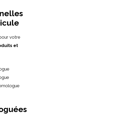
nelles
icule
pour votre
duits et
logue
logue
 homologue
loguées