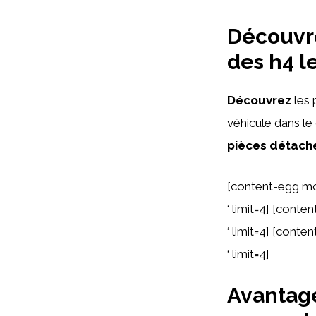
Découvr
des h4 l
Découvrez
les 
véhicule dans l
pièces détach
[content-egg m
‘ limit=4] [con
‘ limit=4] [con
‘ limit=4]
Avantag