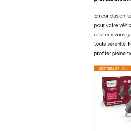
En conclusion, l
pour votre véhic
ces feux vous ga
toute sérénité. 
profiter pleineme
BESTSELLER NO. 1