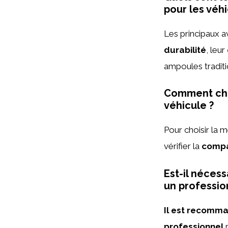
pour les véhi
Les principaux 
durabilité
, leur
ampoules traditi
Comment cho
véhicule ?
Pour choisir la m
vérifier la
compat
Est-il néces
un professio
Il est recomma
professionnel
p