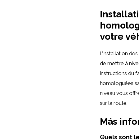
Installa
homologu
votre vé
L’installation 
de mettre à nive
instructions du
homologuées san
niveau vous off
sur la route.
Más inf
Quels sont 