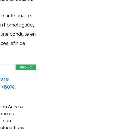
e haute qualité
tion homologuée,
 une conduite en
ces, afin de
PROMO
hare
, +80%,
tinon Access
mpoules
et non
 plupart des