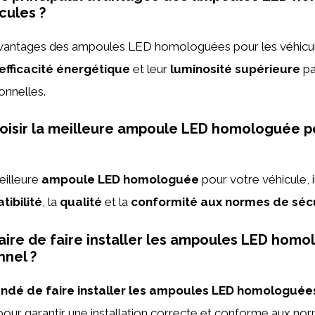
cules ?
avantages des ampoules LED homologuées pour les véhicul
efficacité énergétique
et leur
luminosité supérieure
pa
onnelles.
isir la meilleure ampoule LED homologuée 
eilleure
ampoule LED homologuée
pour votre véhicule, i
ibilité
, la
qualité
et la
conformité aux normes de séc
saire de faire installer les ampoules LED hom
nnel ?
ndé de faire installer les ampoules LED homologuée
our garantir une installation correcte et conforme aux nor