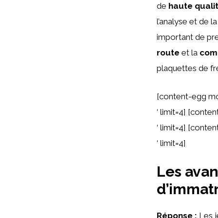
de
haute quali
l’analyse et de l
important de pre
route
et la
comp
plaquettes de fr
[content-egg m
‘ limit=4] [cont
‘ limit=4] [cont
‘ limit=4]
Les avan
d’immatr
Réponse :
Les j