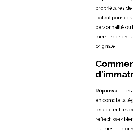
propriétaires de
optant pour des
personnalité ou l
mémoriser en ca
originale.
Comment 
d’immatr
Réponse :
Lors 
en compte la lég
respectent les n
réfléchissez bie
plaques personna