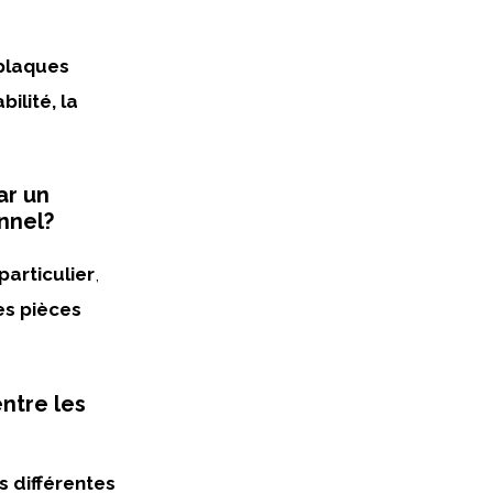
 plaques
ilité, la
ar un
onnel?
particulier
,
es pièces
entre les
s différentes