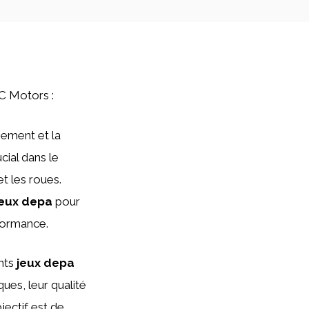
TC Motors :
nement et la
cial dans le
t les roues.
jeux depa
pour
rformance.
ents
jeux depa
ues, leur qualité
jectif est de