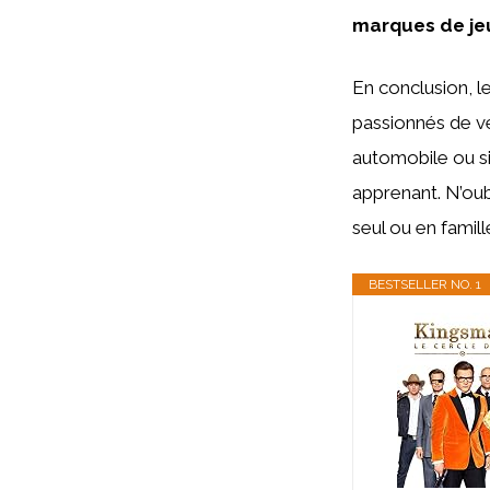
marques de jeu
En conclusion, l
passionnés de v
automobile ou si
apprenant. N’ou
seul ou en famill
BESTSELLER NO. 1