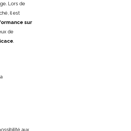
ge. Lors de
hé, il est
formance sur
jeux de
ficace
.
pa
ossibilité aux