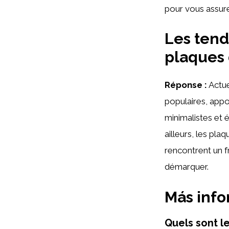
pour vous assurer
Les tend
plaques 
Réponse :
Actue
populaires, app
minimalistes et 
ailleurs, les pl
rencontrent un f
démarquer.
Más inf
Quels sont l