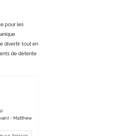
te pour les
canique
 divertir tout en
ments de détente
s)
vain) - Matthew
er sur Amazon