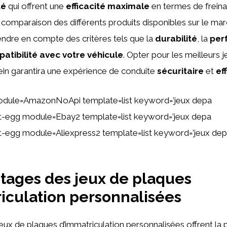
té
qui offrent une
efficacité maximale
en termes de freina
a comparaison des différents produits disponibles sur le marc
ndre en compte des critères tels que la
durabilité
, la
per
atibilité avec votre véhicule
. Opter pour les meilleurs 
ein garantira une expérience de conduite
sécuritaire
et
ef
odule=AmazonNoApi template=list keyword=’jeux depa
ent-egg module=Ebay2 template=list keyword=’jeux depa
ent-egg module=Aliexpress2 template=list keyword=’jeux de
tages des jeux de plaques
iculation personnalisées
eux de plaques d’immatriculation personnalisées offrent la p