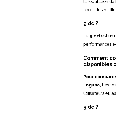
la réputation du
choisir les meil
9 dci?
Le
9 dci
est un m
performances éq
Comment comp
disponibles 
Pour comparer 
Laguna
, il est
utilisateurs et les
9 dci?