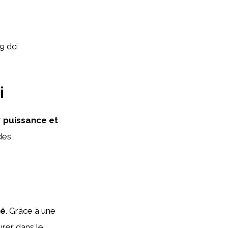
9 dci
i
r
puissance et
des
té
. Grâce à une
rer dans le