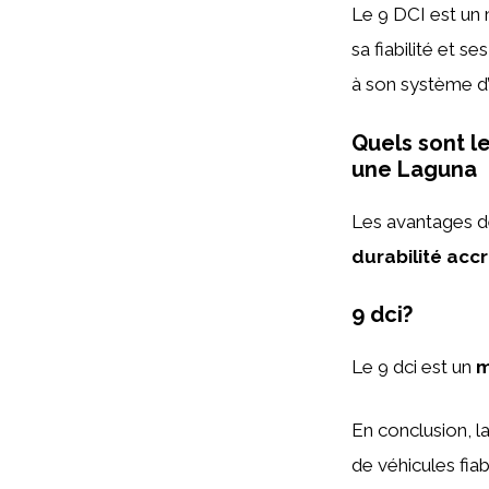
Le 9 DCI est un 
sa fiabilité et 
à son système d’i
Quels sont l
une Laguna
Les avantages 
durabilité acc
9 dci?
Le 9 dci est un
m
En conclusion, l
de véhicules fia