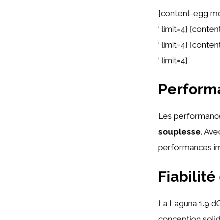
[content-egg mo
‘ limit=4] [cont
‘ limit=4] [cont
‘ limit=4]
Performa
Les performance
souplesse
. Ave
performances im
Fiabilité
La Laguna 1.9 d
conception solid