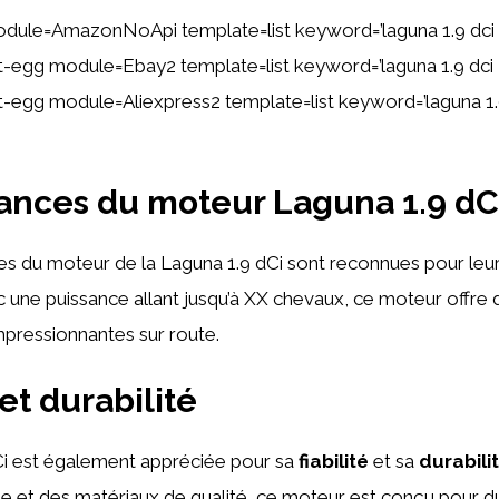
dule=AmazonNoApi template=list keyword=’laguna 1.9 dci
ent-egg module=Ebay2 template=list keyword=’laguna 1.9 dci
ent-egg module=Aliexpress2 template=list keyword=’laguna 1.
nces du moteur Laguna 1.9 dC
s du moteur de la Laguna 1.9 dCi sont reconnues pour leu
c une puissance allant jusqu’à XX chevaux, ce moteur offre 
pressionnantes sur route.
 et durabilité
Ci est également appréciée pour sa
fiabilité
et sa
durabili
e et des matériaux de qualité, ce moteur est conçu pour du