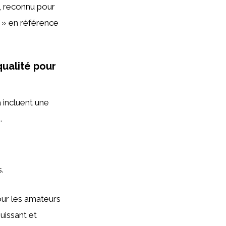
s, reconnu pour
n » en référence
ualité pour
incluent une
e
.
.
ur les amateurs
uissant et