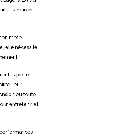
duits du marché
 son moteur
, elle nécessite
nnement.
érentes pièces
lité, leur
spension ou toute
our entretenir et
es performances