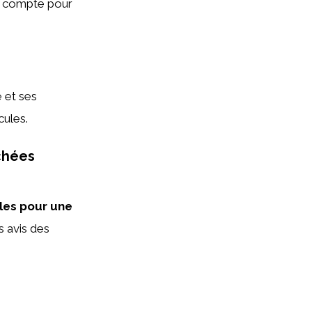
en compte pour
é et ses
cules.
chées
les pour une
es avis des