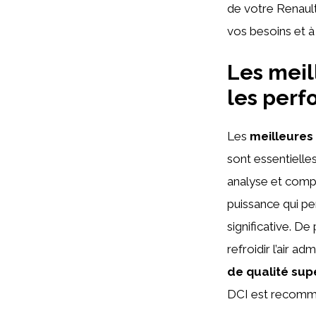
de votre Renault
vos besoins et à
Les meil
les perf
Les
meilleures
sont essentielle
analyse et comp
puissance qui p
significative. De p
refroidir l’air a
de qualité sup
DCI est recomma