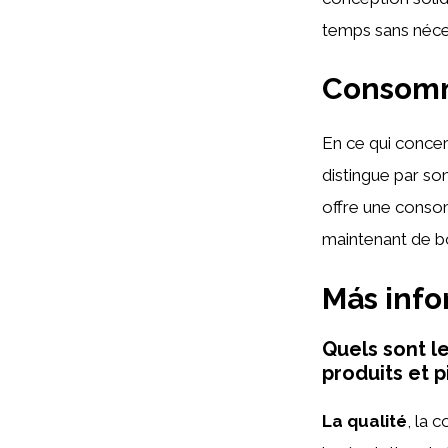
temps sans néces
Consomm
En ce qui concer
distingue par so
offre une consom
maintenant de 
Más inf
Quels sont l
produits et 
La qualité
, la 