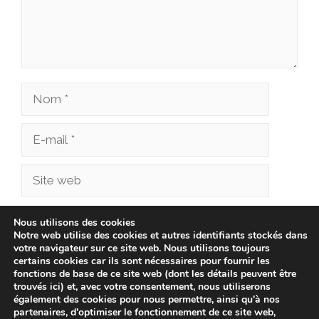
Nom
E-
mail
Site
web
Enregistrer mon nom, mon e-mail et mon site
Nous utilisons des cookies
Notre web utilise des cookies et autres identifiants stockés dans
dans le navigateur pour mon prochain
votre navigateur sur ce site web. Nous utilisons toujours
commentaire.
certains cookies car ils sont nécessaires pour fournir les
fonctions de base de ce site web (dont les détails peuvent être
trouvés ici) et, avec votre consentement, nous utiliserons
également des cookies pour nous permettre, ainsi qu'à nos
partenaires, d'optimiser le fonctionnement de ce site web,