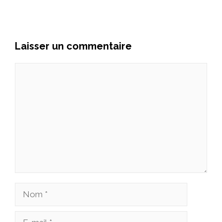
Laisser un commentaire
Commentaire
Nom
E-