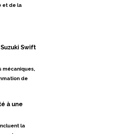
é
et de la
 Suzuki Swift
s mécaniques,
ommation de
té à une
incluent la