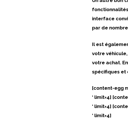
Un autre bon c
fonctionnalité
interface convi
par de nombreu
Il est égaleme
votre véhicule,
votre achat. E
spécifiques et
[content-egg 
‘ limit=4] [co
‘ limit=4] [co
‘ limit=4]