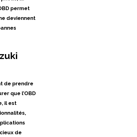
l’OBD permet
 ne deviennent
 pannes
zuki
ant de prendre
surer que l’OBD
 il est
onnalités,
plications
dicieux de