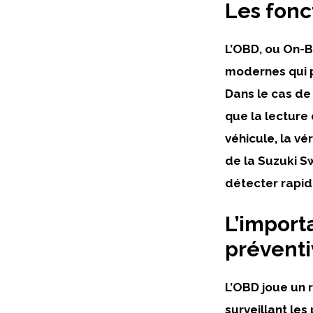
Les fonc
L’OBD, ou On-B
modernes qui
Dans le cas de
que la lecture
véhicule, la vé
de la Suzuki S
détecter rapi
L’import
préventi
L’OBD joue un r
surveillant les