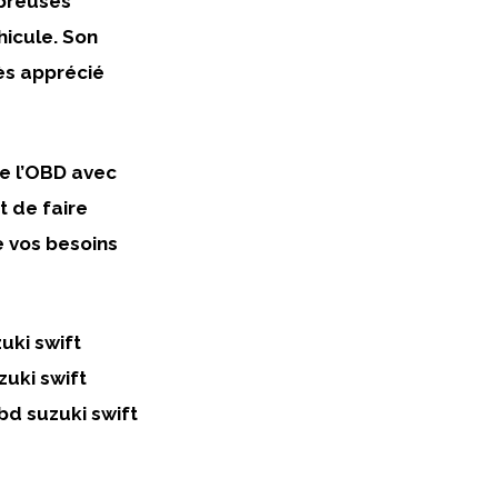
mbreuses
hicule. Son
rès apprécié
de l’OBD avec
t de faire
e vos besoins
uki swift
zuki swift
bd suzuki swift