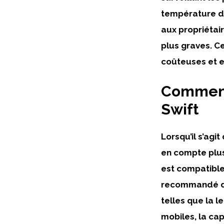
température du 
aux propriétai
plus graves. C
coûteuses et en
Comment 
Swift
Lorsqu’il s’agi
en compte plusi
est
compatibl
recommandé de 
telles que la l
mobiles, la capa