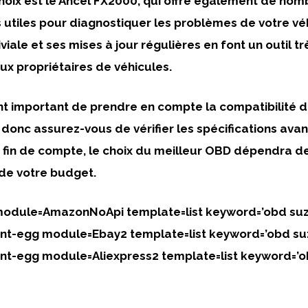
hoix est le
Ancel FX2000
, qui offre également de no
s utiles pour diagnostiquer les problèmes de votre vé
viale et ses mises à jour régulières en font un outil t
x propriétaires de véhicules.
nt important de prendre en compte la compatibilité 
 donc assurez-vous de vérifier les spécifications avan
n fin de compte, le choix du meilleur OBD dépendra d
 de votre budget.
module=AmazonNoApi template=list keyword=’obd suz
ntent-egg module=Ebay2 template=list keyword=’obd su
ntent-egg module=Aliexpress2 template=list keyword=’o