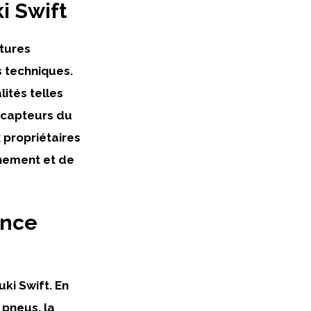
i Swift
itures
 techniques.
ités telles
s capteurs du
x propriétaires
nnement et de
ance
ki Swift. En
 pneus, la