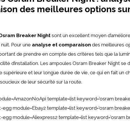
son des meilleures options sur
Osram Breaker Night
sont un excellent moyen d’améliorer 
 nuit. Pour une
analyse et comparaison
des meilleures op
mportant de prendre en compte des critères tels que la lumin
facilité d’installation. Les ampoules Osram Breaker Night se 
 supérieure et leur longue durée de vie, ce qui en fait un ch
soucieux de leur sécurité sur la route.
odule=AmazonNoApi template=list keyword=’osram breaker
ent-egg module=Ebay2 template=list keyword=’osram breake
ent-egg module=Aliexpress2 template=list keyword=’osram b