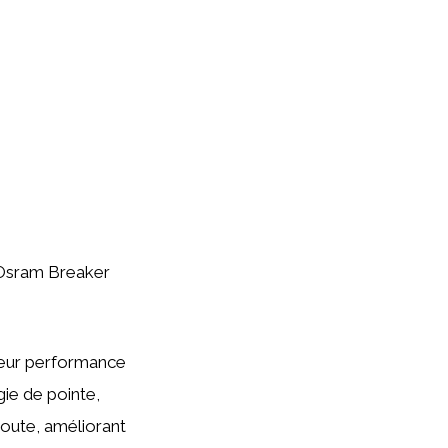
s Osram Breaker
 leur performance
ie de pointe,
route, améliorant