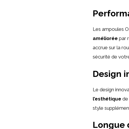
Perform
Les ampoules Os
améliorée
par 
accrue sur la rou
sécurité de votr
Design i
Le design innov
l’esthétique
de 
style supplémenta
Longue d