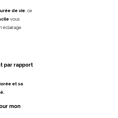
urée de vie
, ce
acile
vous
n éclairage
t par rapport
iorée et sa
é.
pour mon