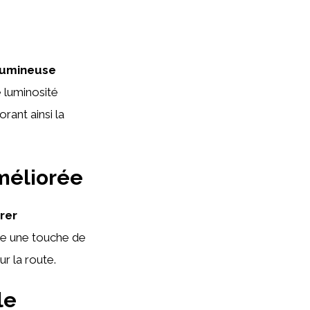
lumineuse
 luminosité
rant ainsi la
méliorée
rer
te une touche de
ur la route.
le