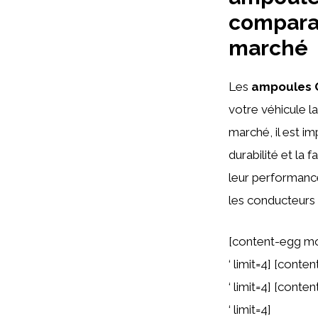
comparai
marché
Les
ampoules 
votre véhicule la
marché, il est i
durabilité et la 
leur performance
les conducteurs 
[content-egg m
‘ limit=4] [cont
‘ limit=4] [cont
‘ limit=4]