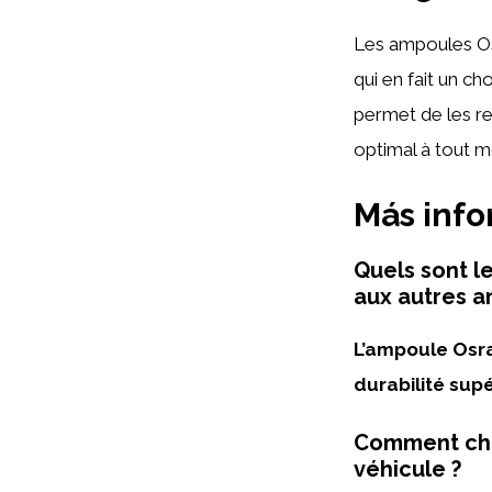
Les ampoules Os
qui en fait un ch
permet de les re
optimal à tout 
Más inf
Quels sont l
aux autres a
L’ampoule Osra
durabilité sup
Comment cho
véhicule ?