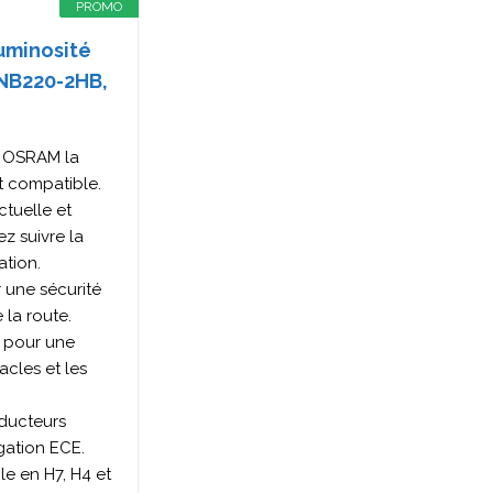
PROMO
uminosité
0NB220-2HB,
 OSRAM la
nt compatible.
ctuelle et
ez suivre la
ation.
 une sécurité
 la route.
r pour une
acles et les
ducteurs
gation ECE.
le en H7, H4 et