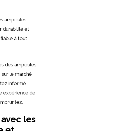
 les ampoules
 durabilité et
fiable à tout
ques des ampoules
 sur le marché
stez informé
e expérience de
 empruntez.
 avec les
e et