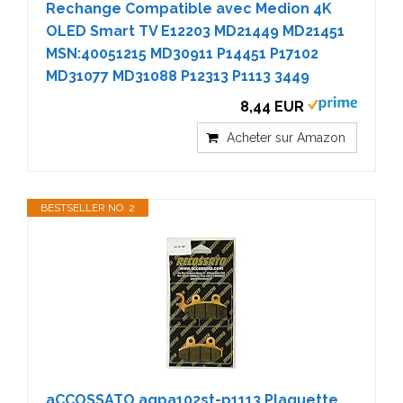
Rechange Compatible avec Medion 4K
OLED Smart TV E12203 MD21449 MD21451
MSN:40051215 MD30911 P14451 P17102
MD31077 MD31088 P12313 P1113 3449
8,44 EUR
Acheter sur Amazon
BESTSELLER NO. 2
aCCOSSATO agpa102st-p1113 Plaquette