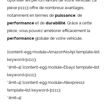
pièce p1113 offre de nombreux avantages,
notamment en termes de
puissance
, de
performance
et de
durabilité
. Grâce à cette
pièce, vous pouvez améliorer efficacement la
performance
globale de votre véhicule.
[content-egg module=AmazonNoApi template=list
keyword=’p1113
‘ limit=4] [content-egg module=Ebay2 template=list
keyword=’p1113
‘ limit=4] [content-egg module=Aliexpress2
template=list keyword=’p1113
‘ limit=4]