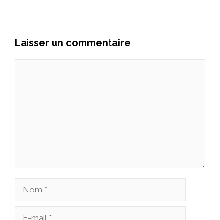
Laisser un commentaire
Commentaire
Nom
E-