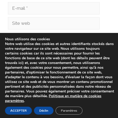
E-
mail
Site
web
Enregistrer mon nom, mon e-mail et mon site
Nous utilisons des cookies
Notre web utilise des cookies et autres identifiants stockés dans
dans le navigateur pour mon prochain
votre navigateur sur ce site web. Nous utilisons toujours
commentaire.
certains cookies car ils sont nécessaires pour fournir les
fonctions de base de ce site web (dont les détails peuvent être
trouvés ici) et, avec votre consentement, nous utiliserons
également des cookies pour nous permettre, ainsi qu'à nos
partenaires, d'optimiser le fonctionnement de ce site web,
d'adapter le contenu à vos besoins, d'évaluer la façon dont vous
utilisez ce site web et de vous montrer un contenu promotionnel
pertinent et des publicités personnalisées dans notre réseau de
partenaires. Vous pouvez également préciser votre consentement
de manière plus détaillée.
Politique en matière de cookies
paramètres
.
© 2026 btcmotors.fr -
Politique de confidentialité
-
Avis
Juridique
-
Politique de Cookies
ACCEPTER
Déclin
Paramètres