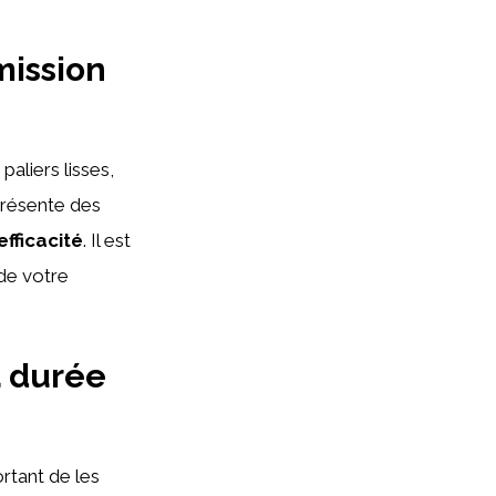
mission
paliers lisses,
 présente des
’efficacité
. Il est
 de votre
a durée
ortant de les