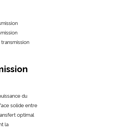
smission
smission
 transmission
mission
 puissance du
face solide entre
ransfert optimal
t la