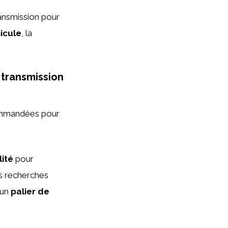
ransmission pour
icule
, la
 transmission
mmandées pour
lité
pour
es recherches
 un
palier de