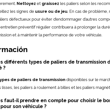
ièrement.
Nettoyez
et
graissez
les paliers selon les rec
eillez les signes de
usure ou de jeu
. En cas de problème, n
aliers défectueux pour éviter d’endommager d’autres comp
 entretien préventif régulier contribuera à prolonger la dur
mission et à maintenir la performance de votre véhicule.
ormación
s différents types de paliers de transmission 
é ?
types de paliers de transmission
disponibles sur le mar
rs lisses, les paliers à roulement à billes et les paliers magné
s faut-il prendre en compte pour choisir le bo
 pour son véhicule ?