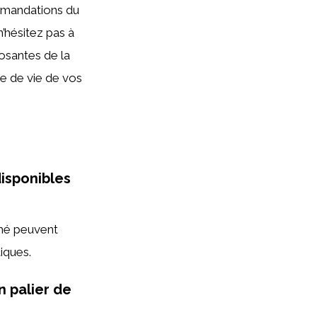
ommandations du
’hésitez pas à
osantes de la
ée de vie de vos
disponibles
ché peuvent
tiques.
n palier de