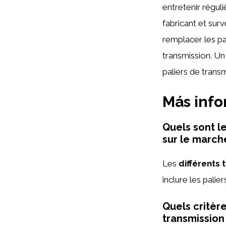
entretenir régul
fabricant et surv
remplacer les p
transmission. Un
paliers de trans
Más inf
Quels sont le
sur le march
Les
différents 
inclure les palie
Quels critère
transmission