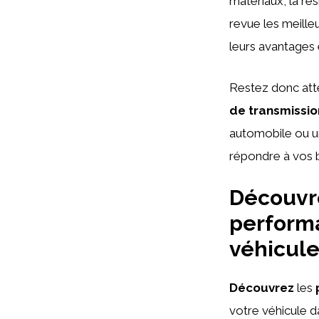
matériaux, la ré
revue les meille
leurs avantages 
Restez donc atte
de transmissio
automobile ou un 
répondre à vos 
Découvre
performa
véhicul
Découvrez
les
votre véhicule 