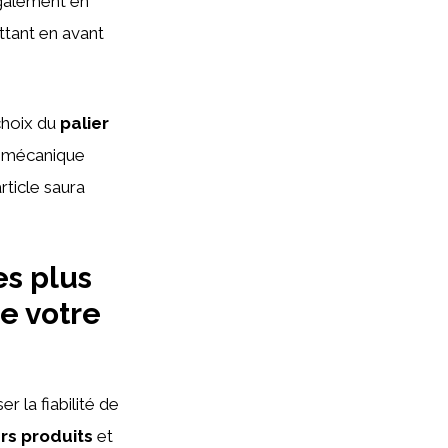
également en
ttant en avant
choix du
palier
e mécanique
rticle saura
es plus
de votre
r la fiabilité de
rs produits
et