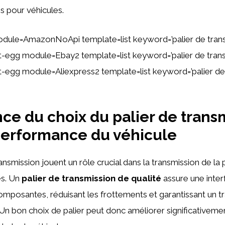
s pour véhicules.
dule=AmazonNoApi template=list keyword=’palier de tran
ent-egg module=Ebay2 template=list keyword=’palier de tran
ent-egg module=Aliexpress2 template=list keyword=’palier de
ce du choix du palier de trans
performance du véhicule
ansmission jouent un rôle crucial dans la transmission de la
es. Un
palier de transmission de qualité
assure une inter
composantes, réduisant les frottements et garantissant un t
 Un bon choix de palier peut donc améliorer significativemen