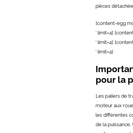
pièces détachée
[content-egg mo
‘ limit=4] [cont
‘ limit=4] [cont
‘ limit=4]
Importan
pour la 
Les paliers de tr
moteur aux rou
les différentes 
de la puissance.