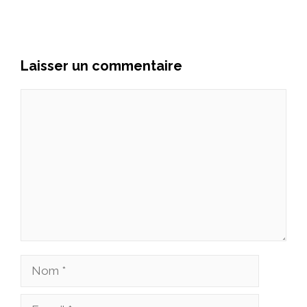
Laisser un commentaire
Commentaire
Nom
E-