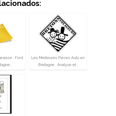
lacionados:
raison : Ford
Les Meilleures Pièces Auto en
etagne…
Bretagne : Analyse et…