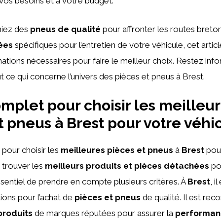
vos besoins et à votre budget.
hiez des
pneus de qualité
pour affronter les routes breto
ées
spécifiques pour l’entretien de votre véhicule, cet artic
mations nécessaires pour faire le meilleur choix. Restez i
 ce qui concerne l’univers des pièces et pneus à Brest.
mplet pour choisir les meilleu
t pneus à Brest pour votre véhi
pour choisir les
meilleures pièces et pneus
à
Brest
pour
e trouver les
meilleurs produits et pièces détachées
po
essentiel de prendre en compte plusieurs critères. À
Brest
, i
ons pour l’achat de
pièces et pneus
de qualité. Il est r
produits
de marques réputées pour assurer la
performan