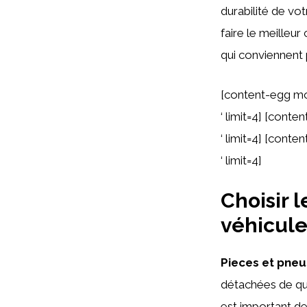
durabilité de vo
faire le meilleur
qui conviennent
[content-egg mo
‘ limit=4] [cont
‘ limit=4] [cont
‘ limit=4]
Choisir 
véhicule
Pieces et pneu
détachées de qual
est important de