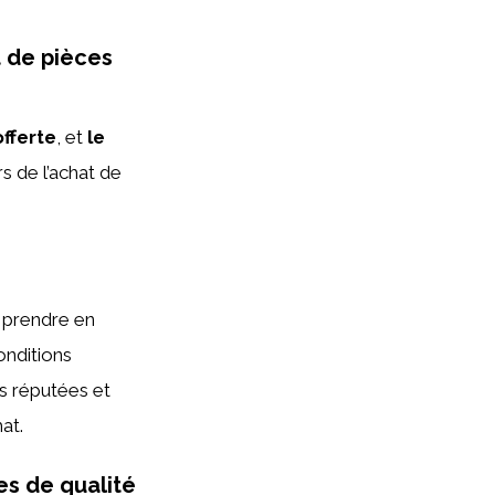
t de pièces
offerte
, et
le
s de l’achat de
e prendre en
onditions
s réputées et
hat.
es de qualité