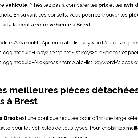
tre
véhicule
. N’hésitez pas à comparer les
prix
et les
avis
d
 choix. En suivant ces conseils, vous pourrez trouver les
piè
 parfaitement à votre
véhicule
à
Brest
.
dule=AmazonNoApi template=list keyword=’pieces et pne
ent-egg module=Ebay2 template=list keyword=’pieces et pne
ent-egg module=Aliexpress2 template=list keyword=’pieces e
les meilleures pièces détachée
s à Brest
s Brest
est une boutique réputée pour offrir une large séle
ité pour les véhicules de tous types. Pour choisir les meille
 prendre en compte plusieurs critères.