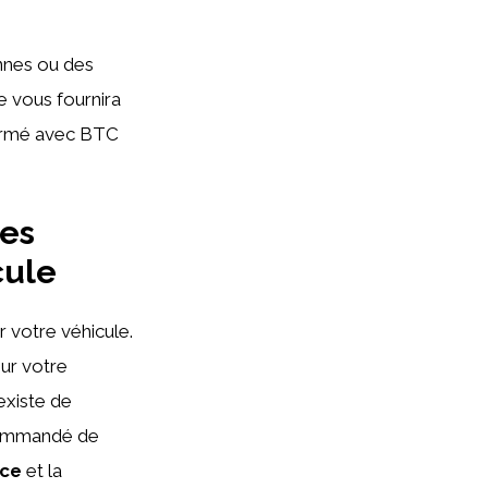
nnes ou des
le vous fournira
nformé avec BTC
res
cule
 votre véhicule.
ur votre
l existe de
ecommandé de
ce
et la