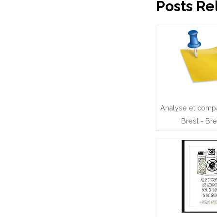
Posts Re
Analyse et compa
Brest - Br