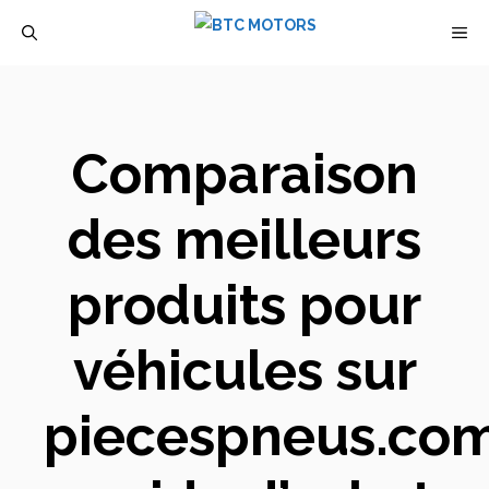
Aller
M
au
contenu
Comparaison
des meilleurs
produits pour
véhicules sur
piecespneus.co