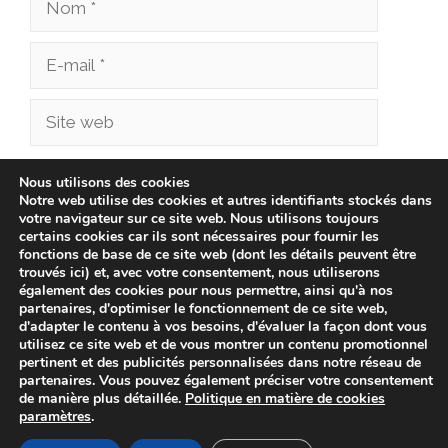
Nom
E-
mail
Site
web
Enregistrer mon nom, mon e-mail et mon
Nous utilisons des cookies
Notre web utilise des cookies et autres identifiants stockés dans
site dans le navigateur pour mon prochain
votre navigateur sur ce site web. Nous utilisons toujours
commentaire.
certains cookies car ils sont nécessaires pour fournir les
fonctions de base de ce site web (dont les détails peuvent être
trouvés ici) et, avec votre consentement, nous utiliserons
également des cookies pour nous permettre, ainsi qu'à nos
partenaires, d'optimiser le fonctionnement de ce site web,
d'adapter le contenu à vos besoins, d'évaluer la façon dont vous
utilisez ce site web et de vous montrer un contenu promotionnel
pertinent et des publicités personnalisées dans notre réseau de
partenaires. Vous pouvez également préciser votre consentement
de manière plus détaillée.
Politique en matière de cookies
paramètres
.
© 2026 btcmotors.fr -
Politique de confidentialité
-
Avis