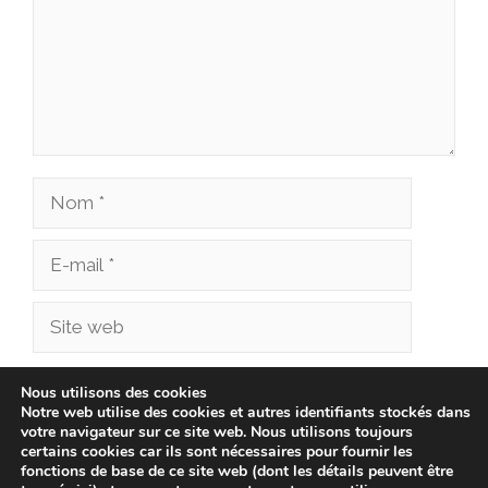
Nom
E-
mail
Site
web
Enregistrer mon nom, mon e-mail et mon site
Nous utilisons des cookies
Notre web utilise des cookies et autres identifiants stockés dans
dans le navigateur pour mon prochain
votre navigateur sur ce site web. Nous utilisons toujours
commentaire.
certains cookies car ils sont nécessaires pour fournir les
fonctions de base de ce site web (dont les détails peuvent être