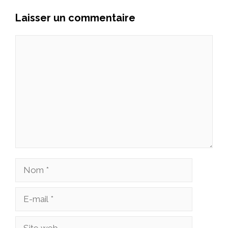
Laisser un commentaire
Commentaire
Nom
E-
mail
Site