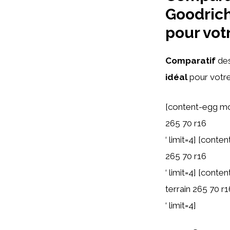
Goodrich
pour vot
Comparatif
des
idéal
pour votre 
[content-egg mo
265 70 r16
‘ limit=4] [cont
265 70 r16
‘ limit=4] [cont
terrain 265 70 r1
‘ limit=4]