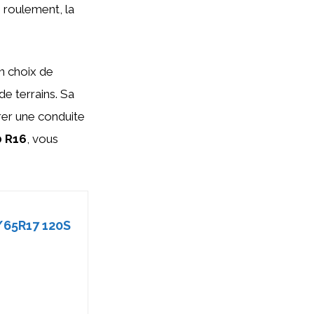
e roulement, la
n choix de
e terrains. Sa
rer une conduite
0 R16
, vous
5/65R17 120S