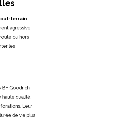
lles
out-terrain
ment agressive
 route ou hors
nter les
us BF Goodrich
 haute qualité,
forations. Leur
durée de vie plus