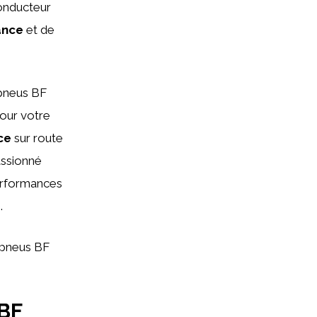
conducteur
ance
et de
 pneus BF
pour votre
ce
sur route
assionné
performances
.
s pneus BF
BF