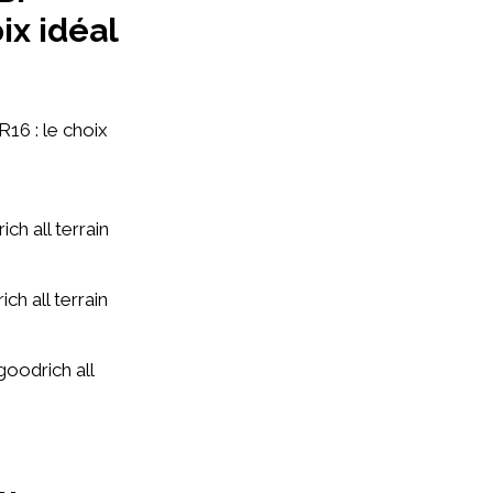
ix idéal
16 : le choix
h all terrain
h all terrain
goodrich all