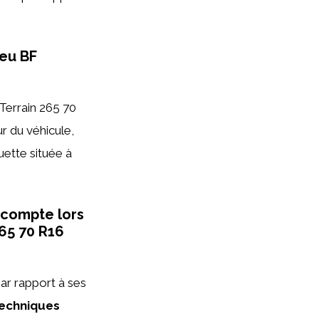
neu BF
Terrain 265 70
r du véhicule,
uette située à
 compte lors
265 70 R16
ar rapport à ses
techniques