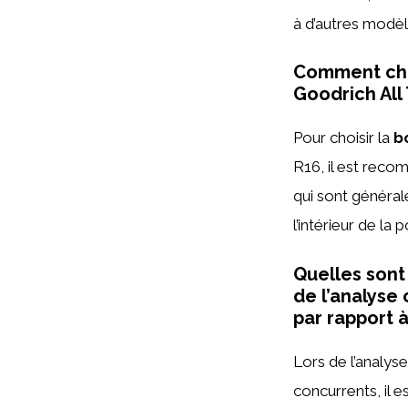
à d’autres modèle
Comment choi
Goodrich All 
Pour choisir la
b
R16, il est rec
qui sont général
l’intérieur de la
Quelles sont
de l’analyse
par rapport 
Lors de l’analys
concurrents, il 