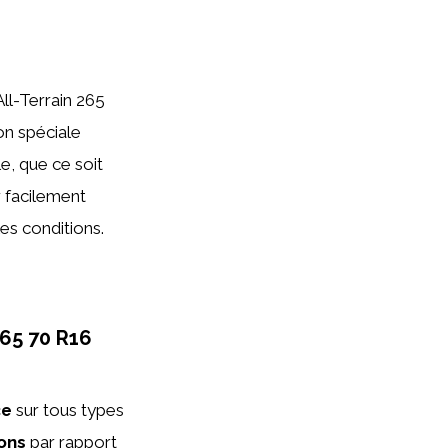
ll-Terrain 265
on spéciale
e, que ce soit
 facilement
les conditions.
265 70 R16
ce
sur tous types
ons
par rapport