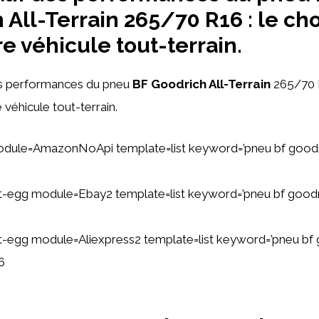
 All-Terrain 265/70 R16 : le cho
re véhicule tout-terrain.
 performances du pneu
BF Goodrich All-Terrain
265/70 R
véhicule tout-terrain.
dule=AmazonNoApi template=list keyword=’pneu bf goodric
ent-egg module=Ebay2 template=list keyword=’pneu bf goodric
ent-egg module=Aliexpress2 template=list keyword=’pneu bf 
6