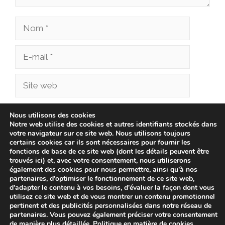
Nom
E-
mail
Site
web
Enregistrer mon nom, mon e-mail et mon site
Nous utilisons des cookies
Notre web utilise des cookies et autres identifiants stockés dans
dans le navigateur pour mon prochain
votre navigateur sur ce site web. Nous utilisons toujours
commentaire.
certains cookies car ils sont nécessaires pour fournir les
fonctions de base de ce site web (dont les détails peuvent être
trouvés ici) et, avec votre consentement, nous utiliserons
également des cookies pour nous permettre, ainsi qu'à nos
partenaires, d'optimiser le fonctionnement de ce site web,
d'adapter le contenu à vos besoins, d'évaluer la façon dont vous
utilisez ce site web et de vous montrer un contenu promotionnel
pertinent et des publicités personnalisées dans notre réseau de
partenaires. Vous pouvez également préciser votre consentement
de manière plus détaillée.
Politique en matière de cookies