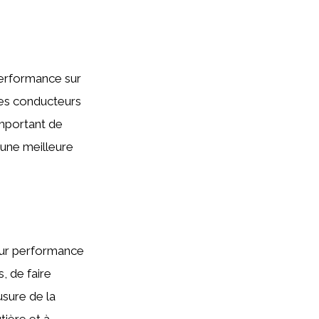
performance sur
les conducteurs
important de
 une meilleure
leur performance
, de faire
usure de la
tière et à