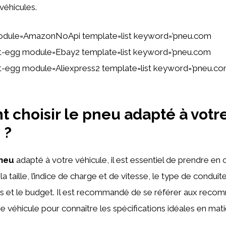
véhicules.
odule=AmazonNoApi template=list keyword=’pneu.com
tent-egg module=Ebay2 template=list keyword=’pneu.com
tent-egg module=Aliexpress2 template=list keyword=’pneu.c
 choisir le
pneu
adapté à votr
 ?
neu
adapté à votre véhicule, il est essentiel de prendre en
 la taille, l’indice de charge et de vitesse, le type de conduit
 et le budget. Il est recommandé de se référer aux reco
re véhicule pour connaître les spécifications idéales en mat