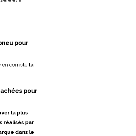
 pneu pour
dre en compte
la
tachées pour
ver la plus
ts réalisés par
arque dans le