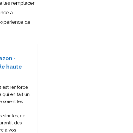
de les remplacer
ance à
 expérience de
azon -
 de haute
 est renforcé
 qui en fait un
 soient les
strictes, ce
rantit des
re à vos