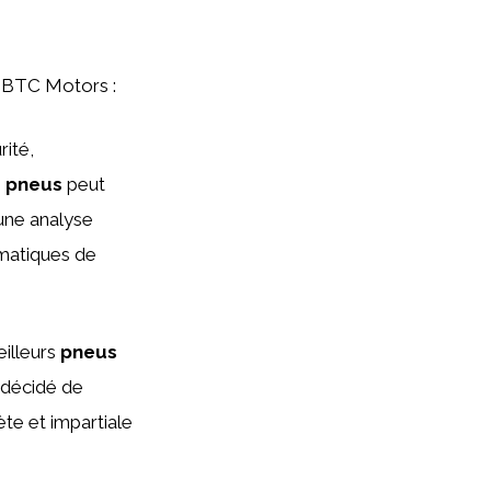
og BTC Motors :
rité,
s
pneus
peut
 une analyse
umatiques de
illeurs
pneus
 décidé de
ète et impartiale