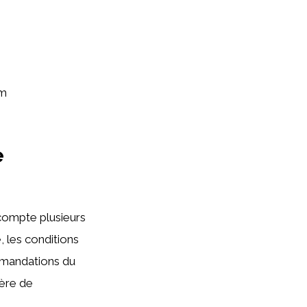
om
e
 compte plusieurs
e, les conditions
mmandations du
ière de