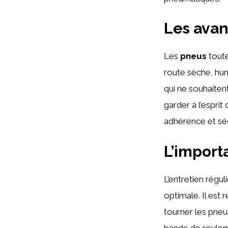
Les ava
Les
pneus
toute
route sèche, hum
qui ne souhaiten
garder à l’espri
adhérence et sé
L’import
L’entretien régul
optimale. Il est
tourner les pneu
bande de rouleme