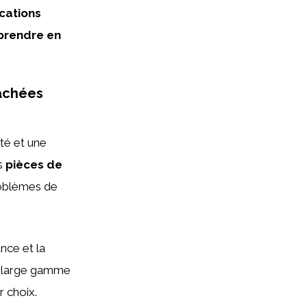
ications
 prendre en
tachées
té et une
es
pièces de
roblèmes de
ance et la
e large gamme
r choix.