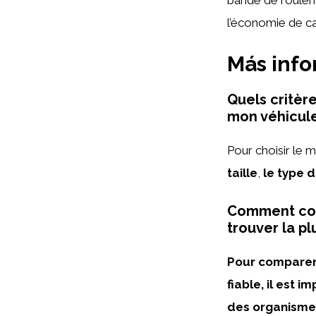
l’économie de ca
Más inf
Quels critèr
mon véhicule
Pour choisir le 
taille
,
le type 
Comment com
trouver la plu
Pour comparer 
fiable, il est 
des organismes