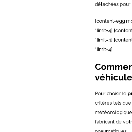
détachées pour 
[content-egg m
‘ limit=4] [con
‘ limit=4] [con
‘ limit=4]
Comment
véhicule
Pour choisir le
p
critères tels que
météorologiques
fabricant de vot
pneumatiques.