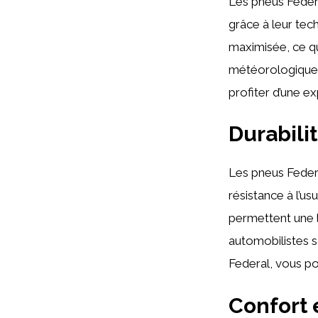
Les pneus Federa
grâce à leur tec
maximisée, ce qu
météorologiques 
profiter d’une ex
Durabili
Les pneus Federa
résistance à l’us
permettent une l
automobilistes s
Federal, vous po
Confort 