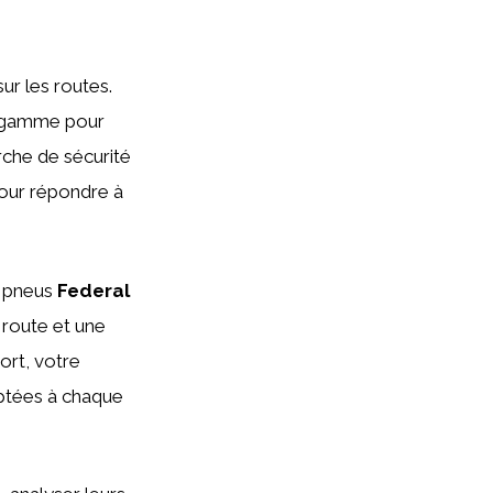
ur les routes.
e gamme pour
rche de sécurité
our répondre à
s pneus
Federal
 route et une
ort, votre
ptées à chaque