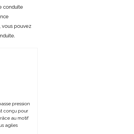
ne conduite
ence
, vous pouvez
nduite.
asse pression
st conçu pour
grâce au motif
us agiles