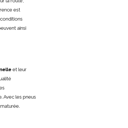
ur la route,
érence est
 conditions
peuvent ainsi
nelle
et leur
ualité
les
e. Avec les pneus
ématurée.