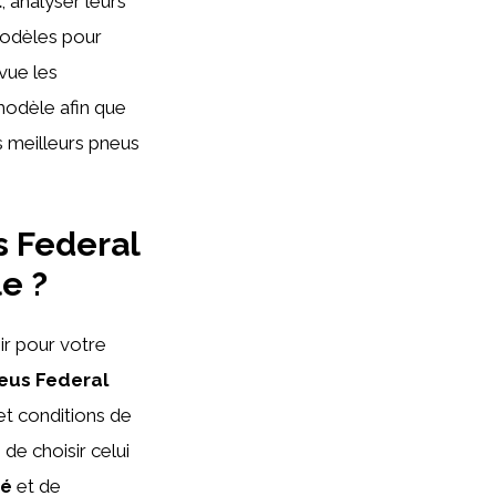
l
, analyser leurs
modèles pour
vue les
modèle afin que
s meilleurs pneus
s Federal
e ?
ir pour votre
eus Federal
et conditions de
 de choisir celui
té
et de