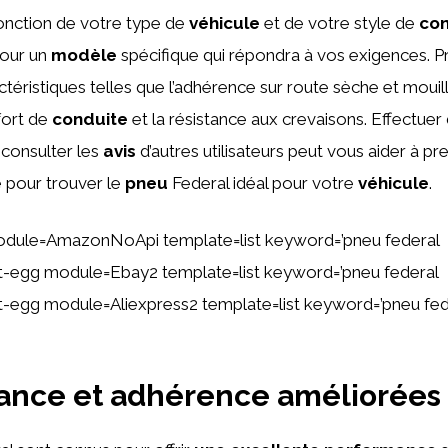
fonction de votre type de
véhicule
et de votre style de
con
pour un
modèle
spécifique qui répondra à vos exigences. P
téristiques telles que l’adhérence sur route sèche et mouill
fort de
conduite
et la résistance aux crevaisons. Effectue
 consulter les
avis
d’autres utilisateurs peut vous aider à p
e pour trouver le
pneu
Federal idéal pour votre
véhicule
.
odule=AmazonNoApi template=list keyword=’pneu federal
ent-egg module=Ebay2 template=list keyword=’pneu federal
ent-egg module=Aliexpress2 template=list keyword=’pneu fed
ance et adhérence améliorées