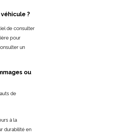
 véhicule ?
tiel de consulter
tière pour
onsulter un
dommages ou
fauts de
urs à la
 durabilité en