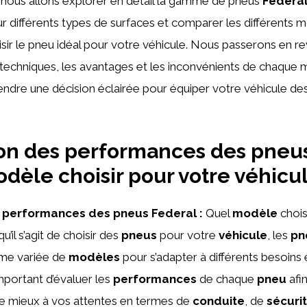
, nous allons explorer en détail la gamme de pneus
Federa
 différents types de surfaces et comparer les différents 
isir le pneu idéal pour votre véhicule. Nous passerons en re
 techniques, les avantages et les inconvénients de chaque 
endre une décision éclairée pour équiper votre véhicule de
on des performances des pneu
odèle choisir pour votre véhicul
 performances des pneus Federal :
Quel
modèle
chois
u’il s’agit de choisir des
pneus
pour votre
véhicule
, les
pn
me variée de
modèles
pour s’adapter à différents besoins 
important d’évaluer les
performances
de chaque
pneu
afin
le mieux à vos attentes en termes de
conduite
, de
sécuri