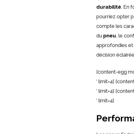
durabilité
. En 
pourriez opter 
compte les carac
du
pneu
, le con
approfondies et
décision éclairé
[content-egg m
‘ limit=4] [cont
‘ limit=4] [cont
‘ limit=4]
Perform