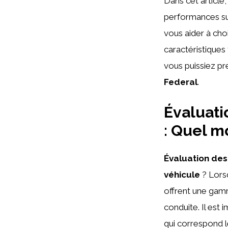
Dans cet article
performances sur
vous aider à cho
caractéristiques
vous puissiez pr
Federal
.
Évaluati
: Quel m
Évaluation des
véhicule
? Lorsq
offrent une gam
conduite. Il est 
qui correspond 