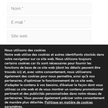
Nom
E-
mail
Site
web
Enregistrer mon nom, mon e-mail et mon site
Nous utilisons des cookies
Notre web utilise des cookies et autres identifiants stockés dans
dans le navigateur pour mon prochain
votre navigateur sur ce site web. Nous utilisons toujours
commentaire.
certains cookies car ils sont nécessaires pour fournir les
fonctions de base de ce site web (dont les détails peuvent être
trouvés ici) et, avec votre consentement, nous utiliserons
également des cookies pour nous permettre, ainsi qu'à nos
partenaires, d'optimiser le fonctionnement de ce site web,
d'adapter le contenu à vos besoins, d'évaluer la façon dont vous
utilisez ce site web et de vous montrer un contenu promotionnel
pertinent et des publicités personnalisées dans notre réseau de
partenaires. Vous pouvez également préciser votre consentement
de manière plus détaillée.
Politique en matière de cookies
paramètres
.