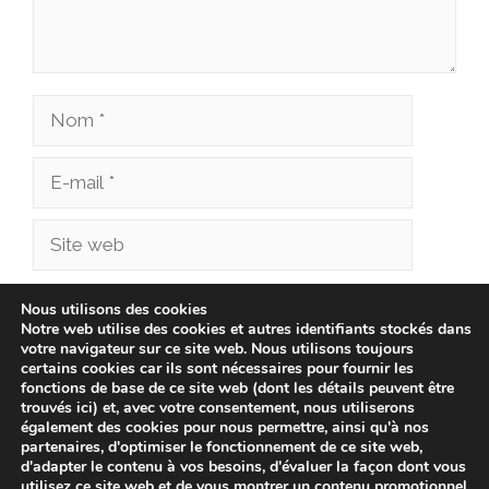
Nom
E-
mail
Site
web
Enregistrer mon nom, mon e-mail et mon site
Nous utilisons des cookies
Notre web utilise des cookies et autres identifiants stockés dans
dans le navigateur pour mon prochain
votre navigateur sur ce site web. Nous utilisons toujours
commentaire.
certains cookies car ils sont nécessaires pour fournir les
fonctions de base de ce site web (dont les détails peuvent être
trouvés ici) et, avec votre consentement, nous utiliserons
également des cookies pour nous permettre, ainsi qu'à nos
partenaires, d'optimiser le fonctionnement de ce site web,
d'adapter le contenu à vos besoins, d'évaluer la façon dont vous
utilisez ce site web et de vous montrer un contenu promotionnel