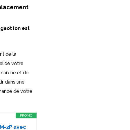
mplacement
geot Ion est
t de la
al de votre
e marché et de
tir dans une
rmance de votre
PROMO
SM-2P avec