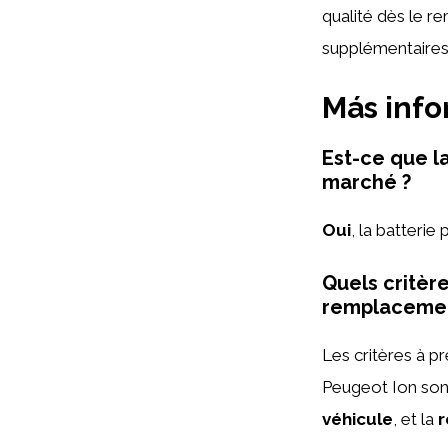
qualité dès le r
supplémentaires à
Más inf
Est-ce que la
marché ?
Oui
, la batterie
Quels critèr
remplacemen
Les critères à p
Peugeot Ion son
véhicule
, et la
r