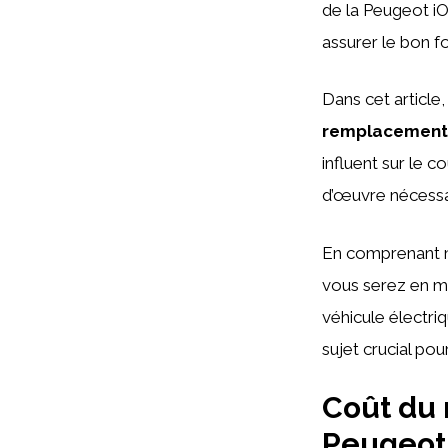
de la Peugeot iO
assurer le bon f
Dans cet article
remplacement d
influent sur le c
d’œuvre nécessai
En comprenant m
vous serez en me
véhicule électri
sujet crucial po
Coût du 
Peugeot 