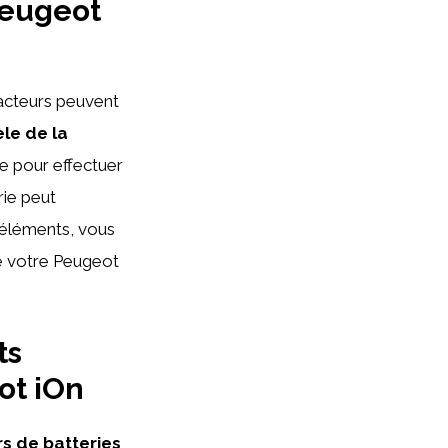
Peugeot
facteurs peuvent
le de la
e pour effectuer
rie peut
 éléments, vous
de votre Peugeot
ts
ot iOn
rs de batteries