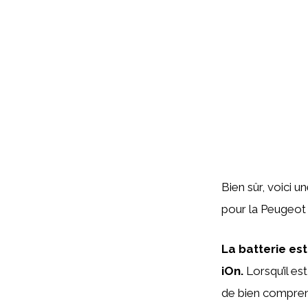
Bien sûr, voici u
pour la Peugeot 
La batterie es
iOn.
Lorsqu’il es
de bien comprend