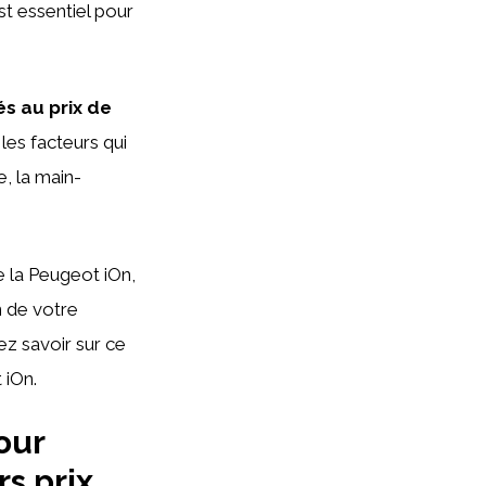
st essentiel pour
és au prix de
es facteurs qui
e, la main-
 la Peugeot iOn,
n de votre
z savoir sur ce
 iOn.
our
s prix