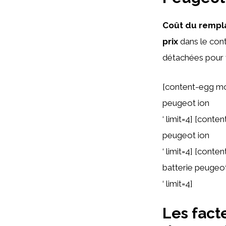
Coût du remp
prix
dans le cont
détachées pour 
[content-egg mo
peugeot ion
‘ limit=4] [cont
peugeot ion
‘ limit=4] [cont
batterie peugeot
‘ limit=4]
Les fact