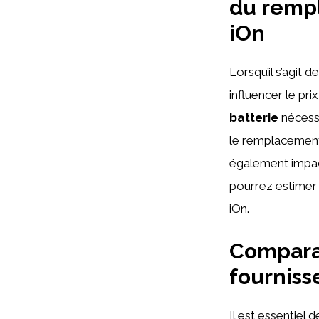
du rempl
iOn
Lorsqu’il s’agit 
influencer le pri
batterie
nécessa
le remplacement
également impact
pourrez estimer 
iOn.
Comparai
fourniss
Il est essentiel