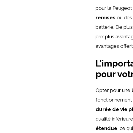
pour la Peugeot i
remises
ou de
batterie. De plu
prix plus avanta
avantages offert
L’import
pour vot
Opter pour une
fonctionnement d
durée de vie p
qualité inférieu
étendue
, ce q