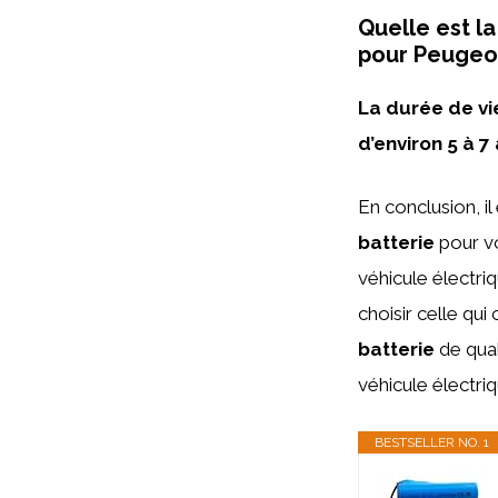
Quelle est l
pour Peugeot
La durée de v
d’environ 5 à 7
En conclusion, i
batterie
pour vo
véhicule électri
choisir celle qu
batterie
de qual
véhicule électriq
BESTSELLER NO. 1