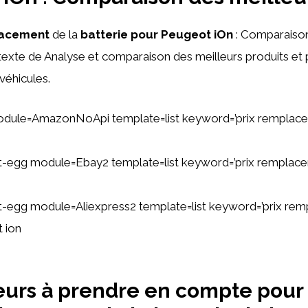
lacement
de la
batterie pour Peugeot iOn
: Comparaiso
exte de Analyse et comparaison des meilleurs produits et 
véhicules.
dule=AmazonNoApi template=list keyword=’prix remplace
ent-egg module=Ebay2 template=list keyword=’prix remplac
ent-egg module=Aliexpress2 template=list keyword=’prix r
 ion
eurs à prendre en compte pour 