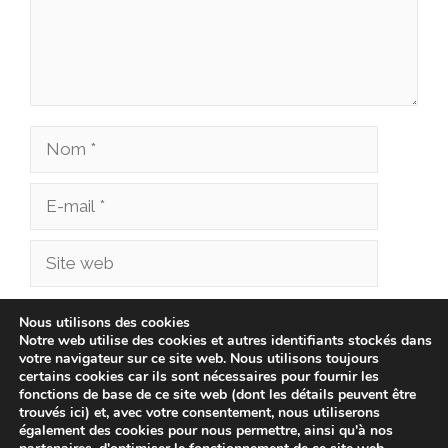
Nom
E-
mail
Site
web
Enregistrer mon nom, mon e-mail et mon site
Nous utilisons des cookies
Notre web utilise des cookies et autres identifiants stockés dans
dans le navigateur pour mon prochain
votre navigateur sur ce site web. Nous utilisons toujours
commentaire.
certains cookies car ils sont nécessaires pour fournir les
fonctions de base de ce site web (dont les détails peuvent être
trouvés ici) et, avec votre consentement, nous utiliserons
également des cookies pour nous permettre, ainsi qu'à nos