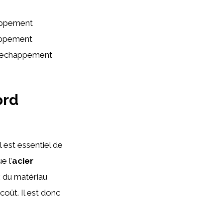
appement
happement
rd echappement
ord
l est essentiel de
e l’
acier
x du matériau
coût. Il est donc