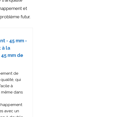
tranquillité
échappement et
problème futur.
nt - 45 mm -
 à la
e 45 mm de
ppement de
qualité, qui
acile à
le, même dans
'échappement
es avec un