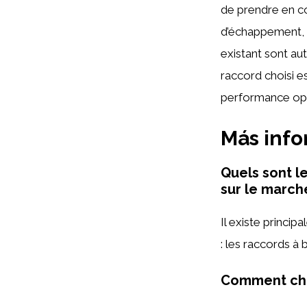
de prendre en co
d’échappement, l
existant sont aut
raccord choisi e
performance op
Más inf
Quels sont l
sur le march
Il existe princip
: les raccords à 
Comment choi