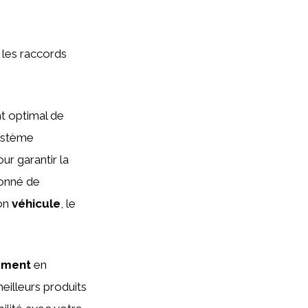
 les raccords
nt optimal de
système
ur garantir la
ionné de
son
véhicule
, le
ement
en
eilleurs produits