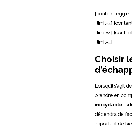
[content-egg m
‘ limit=4] [con
‘ limit=4] [con
‘ limit=4]
Choisir 
d’échap
Lorsqu’il s’agit d
prendre en com
inoxydable
, l’
a
dépendra de facte
important de bie