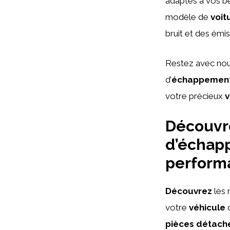
adaptés à vos be
modèle de
voit
bruit et des émis
Restez avec nou
d’
échappemen
votre précieux
v
Découvre
d’échapp
performa
Découvrez
les 
votre
véhicule
d
pièces détach