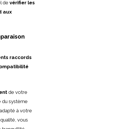
el de
vérifier les
d aux
mparaison
ents raccords
ompatibilité
ent
de votre
e du système
adapté à votre
qualité, vous