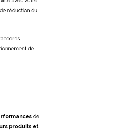
ilité avec votre
 de réduction du
 raccords
nctionnement de
erformances
de
urs produits et