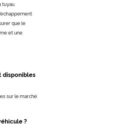
u tuyau
 d’échappement
surer que le
lème et une
 disponibles
es sur le marché
éhicule ?