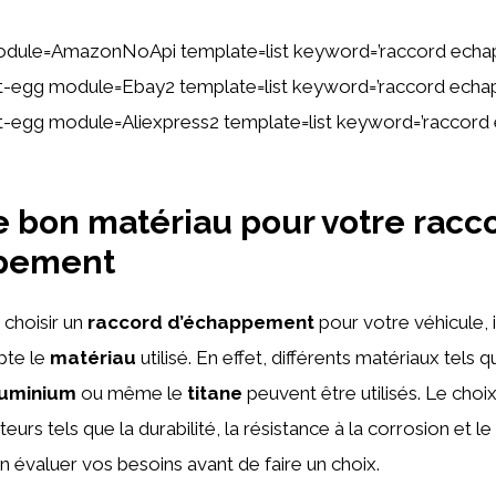
odule=AmazonNoApi template=list keyword=’raccord ech
tent-egg module=Ebay2 template=list keyword=’raccord ec
tent-egg module=Aliexpress2 template=list keyword=’racco
le bon matériau pour votre racc
pement
e choisir un
raccord d’échappement
pour votre véhicule, i
pte le
matériau
utilisé. En effet, différents matériaux tels qu
luminium
ou même le
titane
peuvent être utilisés. Le choi
urs tels que la durabilité, la résistance à la corrosion et le 
n évaluer vos besoins avant de faire un choix.