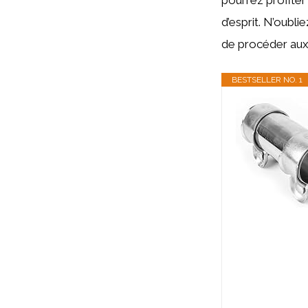
pourrez profiter
d’esprit. N’oubl
de procéder aux 
BESTSELLER NO. 1