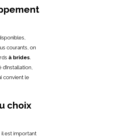
happement
isponibles,
lus courants, on
ords
à brides
.
d’installation,
ui convient le
u choix
il est important