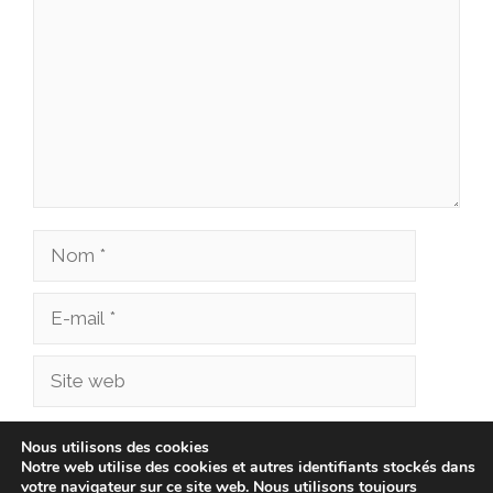
Nom
E-
mail
Site
web
Enregistrer mon nom, mon e-mail et mon site
Nous utilisons des cookies
Notre web utilise des cookies et autres identifiants stockés dans
dans le navigateur pour mon prochain
votre navigateur sur ce site web. Nous utilisons toujours