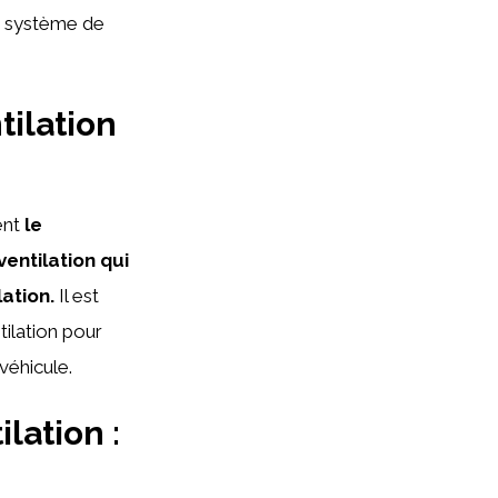
u système de
tilation
ent
le
ventilation qui
ation.
Il est
ilation pour
véhicule.
lation :