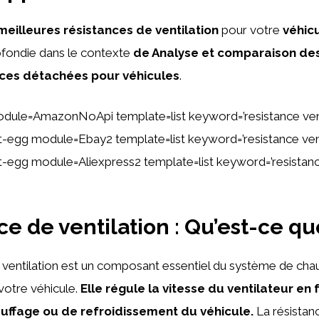
meilleures résistances de ventilation
pour votre
véhic
ofondie dans le contexte
de Analyse et comparaison des
èces détachées pour véhicules
.
dule=AmazonNoApi template=list keyword=’resistance vent
ent-egg module=Ebay2 template=list keyword=’resistance ven
ent-egg module=Aliexpress2 template=list keyword=’resistanc
e de ventilation : Qu’est-ce que
 ventilation est un composant essentiel du système de cha
 votre véhicule.
Elle régule la vitesse du ventilateur en
uffage ou de refroidissement du véhicule.
La résistanc