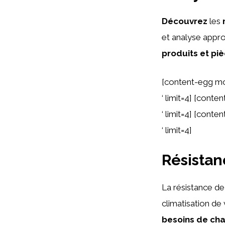
Découvrez
les
et analyse appr
produits et pi
[content-egg mo
‘ limit=4] [cont
‘ limit=4] [cont
‘ limit=4]
Résistanc
La résistance de
climatisation de
besoins de cha