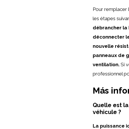
Pour remplacer l
les étapes suiva
débrancher la 
déconnecter les
nouvelle résis
panneaux de gar
ventilation.
Si v
professionnel po
Más inf
Quelle est l
véhicule ?
La puissance i