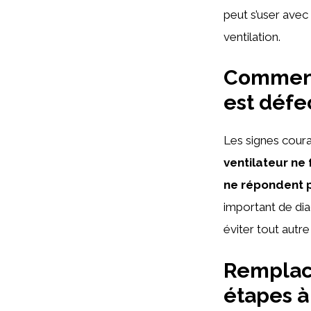
peut s’user avec
ventilation.
Comment 
est défe
Les signes cour
ventilateur ne 
ne répondent p
important de dia
éviter tout autr
Remplace
étapes à