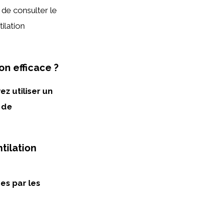
é de consulter le
ilation
on efficace ?
ez utiliser un
 de
tilation
es par les