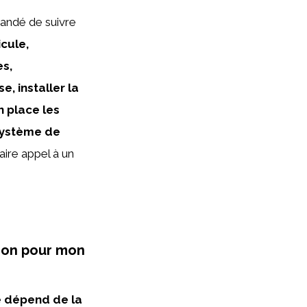
mandé de suivre
icule,
es,
, installer la
n place les
 système de
faire appel à un
tion pour mon
le dépend de la