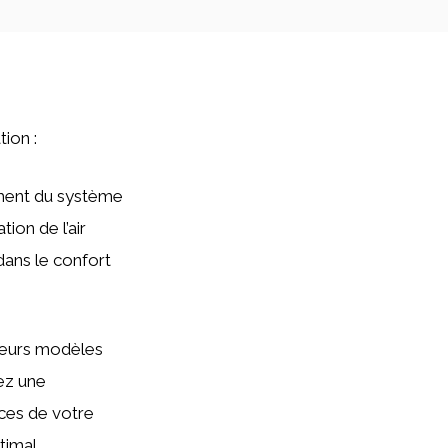
tion :
ement du système
ion de l’air
 dans le confort
leurs modèles
iez une
nces de votre
timal.