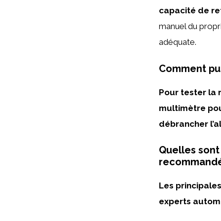
capacité de r
manuel du propri
adéquate.
Comment puis
Pour tester la 
multimètre pou
débrancher l’a
Quelles sont
recommandée
Les principale
experts autom