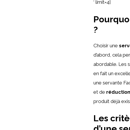
‘ limit=4]
Pourquoi
?
Choisir une
serv
d’abord, cela per
abordable. Les s
en fait un excel
une servante Fa
et de
réduction
produit déjà exis
Les crit
d’une se