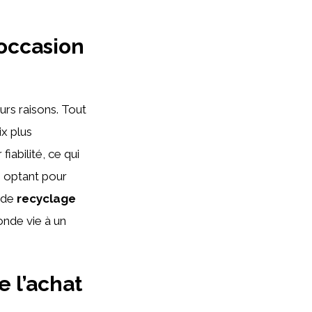
’occasion
rs raisons. Tout
ix plus
iabilité, ce qui
n optant pour
 de
recyclage
onde vie à un
e l’achat