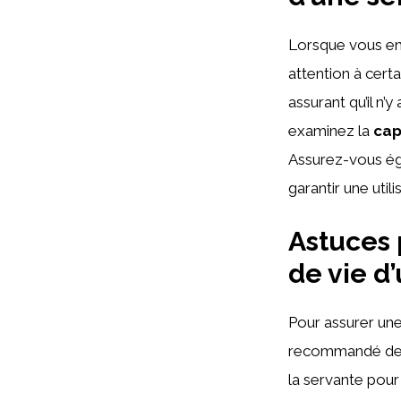
Lorsque vous env
attention à cert
assurant qu’il n
examinez la
cap
Assurez-vous é
garantir une util
Astuces 
de vie d
Pour assurer une
recommandé de
la servante pour