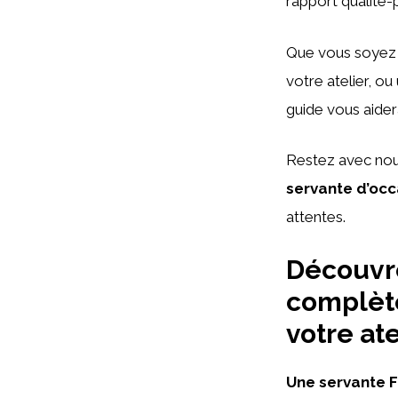
rapport qualité-p
Que vous soyez 
votre atelier, o
guide vous aider
Restez avec nou
servante d’oc
attentes.
Découvre
complète
votre at
Une servante 