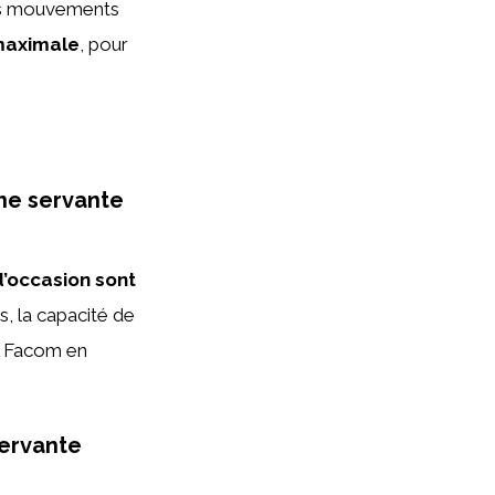
les mouvements
maximale
, pour
une servante
d’occasion sont
rs, la capacité de
ue Facom en
servante