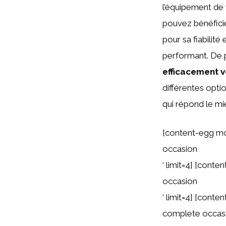
l’équipement de 
pouvez bénéfici
pour sa fiabilité
performant. De 
efficacement v
différentes opti
qui répond le mi
[content-egg m
occasion
‘ limit=4] [con
occasion
‘ limit=4] [cont
complete occas