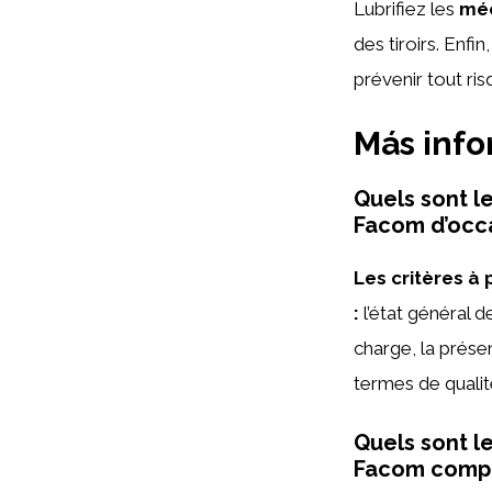
Lubrifiez les
méc
des tiroirs. Enfi
prévenir tout r
Más inf
Quels sont l
Facom d’occa
Les critères à
:
l’état général de
charge, la prése
termes de qualité
Quels sont l
Facom compl