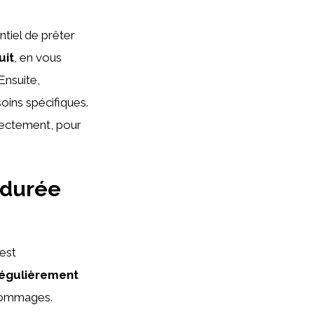
ntiel de prêter
uit
, en vous
Ensuite,
oins spécifiques.
ectement, pour
 durée
 est
régulièrement
 dommages.