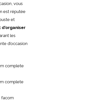
casion, vous
m est réputée
obuste et
t d’organiser
arant les
ante d’occasion
com complete
com complete
e facom