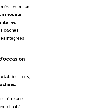
généralement un
 un modèle
entaires
.
s cachés
,
ies
intégrées
 d’occasion
’
état
des tiroirs,
tachées
.
eut être une
cherchant à