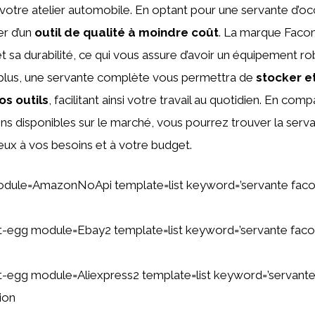
votre atelier automobile. En optant pour une servante d’oc
er d’un
outil de qualité à moindre coût
. La marque Faco
 et sa durabilité, ce qui vous assure d’avoir un équipement r
plus, une servante complète vous permettra de
stocker e
os outils
, facilitant ainsi votre travail au quotidien. En comp
ons disponibles sur le marché, vous pourrez trouver la serv
eux à vos besoins et à votre budget.
odule=AmazonNoApi template=list keyword=’servante fa
tent-egg module=Ebay2 template=list keyword=’servante fa
ent-egg module=Aliexpress2 template=list keyword=’servant
ion