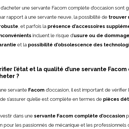
d’acheter une servante Facom complète d’occasion sont 
ar rapport à une servante neuve, la possibilité de
trouver
 robuste
, et parfois la
présence d’accessoires supplém
inconvénients
incluent le risque d’
usure ou de dommage
arantie
et la
possibilité d’obsolescence des technolog
.
fier l’état et la qualité d’une servante Facom
heter ?
 une servante
Facom
d’occasion, il est important de vérifier l
 de s’assurer qu’elle est complète en termes de
pièces dé
nvestir dans une
servante Facom complète d’occasion
p
n pour les passionnés de mécanique et les professionnels 