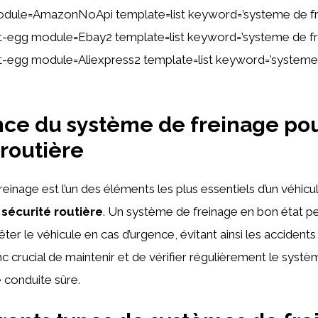
odule=AmazonNoApi template=list keyword=’systeme de f
tent-egg module=Ebay2 template=list keyword=’systeme de f
ent-egg module=Aliexpress2 template=list keyword=’systeme
ce du système de freinage pou
 routière
einage est l’un des éléments les plus essentiels d’un véhicu
a
sécurité routière
. Un système de freinage en bon état p
ter le véhicule en cas d’urgence, évitant ainsi les accidents
nc crucial de maintenir et de vérifier régulièrement le syst
 conduite sûre.