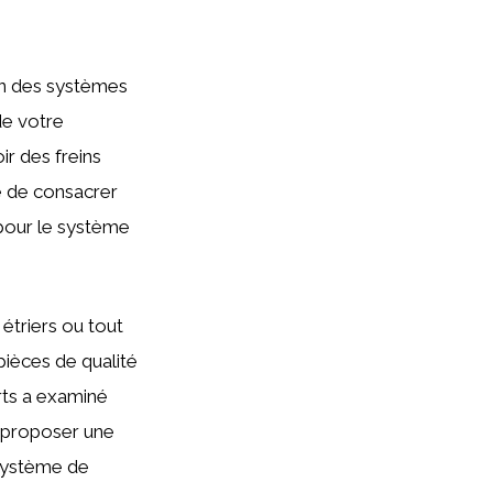
’un des systèmes
e votre
r des freins
é de consacrer
 pour le système
étriers ou tout
pièces de qualité
rts a examiné
s proposer une
 système de