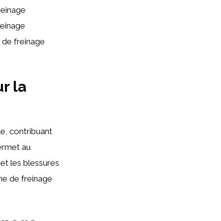
reinage
reinage
 de freinage
r la
le, contribuant
ermet au
 et les blessures
ème de freinage