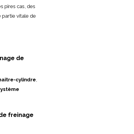
s pires cas, des
 partie vitale de
inage de
aître-cylindre
,
système
 de freinage