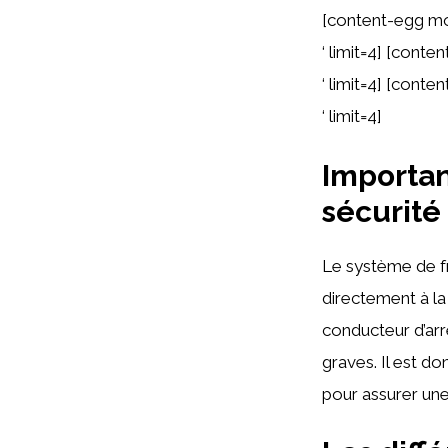
[content-egg m
‘ limit=4] [con
‘ limit=4] [cont
‘ limit=4]
Importan
sécurité
Le système de fr
directement à l
conducteur d’arrê
graves. Il est do
pour assurer une