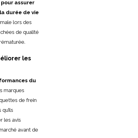
l pour assurer
la durée de vie
imale lors des
achées de qualité
prématurée.
liorer les
erformances du
des marques
quettes de frein
qu’ils
r les avis
e marché avant de