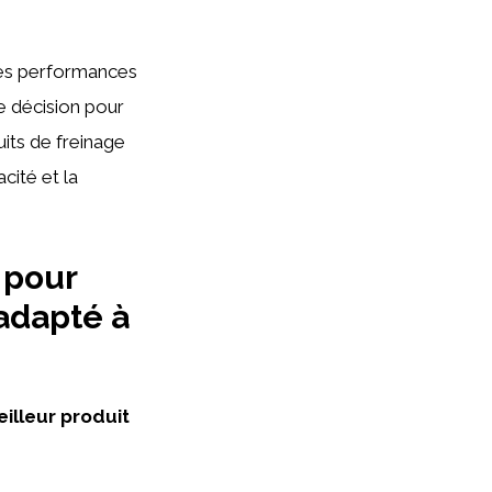
 les performances
e décision pour
uits de freinage
cité et la
 pour
 adapté à
illeur produit