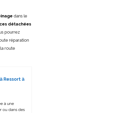
einage
dans le
èces détachées
us pourrez
toute réparation
la route
à Ressort à
ée à une
ier ou dans des