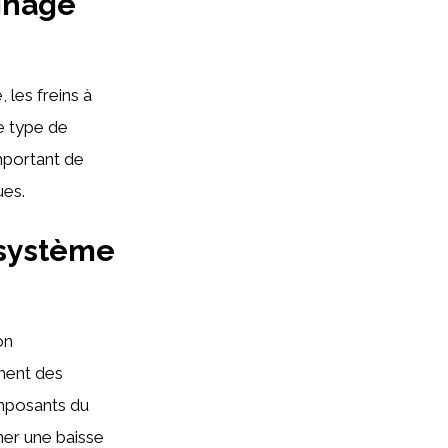
einage
 les freins à
e type de
important de
ues.
 système
on
ment des
omposants du
ner une baisse