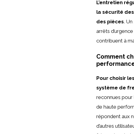
L’entretien rég
la sécurité de
des pièces
. Un
arrêts d’urgence
contribuent à ma
Comment choi
performance
Pour choisir l
système de fre
reconnues pour l
de haute perform
répondent aux no
d’autres utilisa