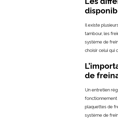
Les diff
disponib
Il existe plusieu
tambour, les fre
système de frein
choisir celui qui
L’import
de frein
Un entretien rég
fonctionnement 
plaquettes de fr
système de frein