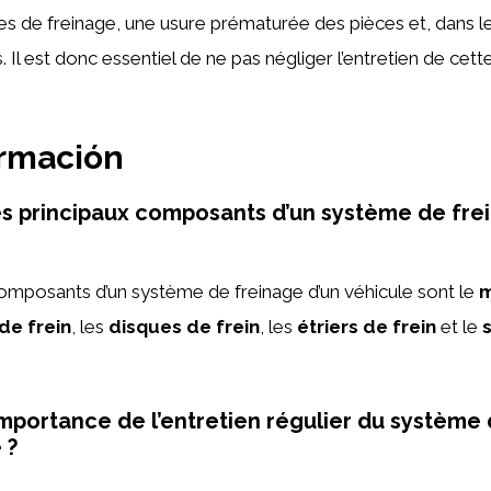
 de freinage, une usure prématurée des pièces et, dans le
 Il est donc essentiel de ne pas négliger l’entretien de cette
ormación
es principaux composants d’un système de fre
omposants d’un système de freinage d’un véhicule sont le
m
de frein
, les
disques de frein
, les
étriers de frein
et le
’importance de l’entretien régulier du système
 ?