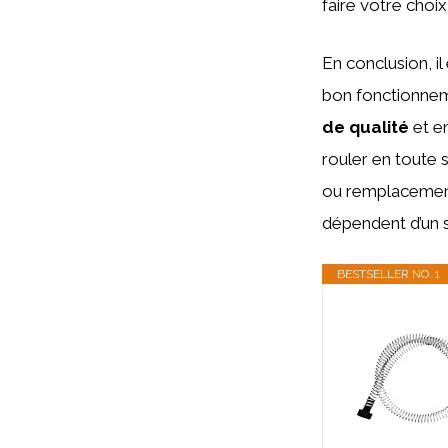
faire votre choix 
En conclusion, i
bon fonctionneme
de qualité
et e
rouler en toute 
ou remplacement 
dépendent d’un 
BESTSELLER NO. 1