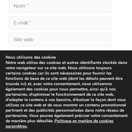
Nom
E-
mail
Site
web
Enregistrer mon nom, mon e-mail et mon site
Nous utilisons des cookies
Notre web utilise des cookies et autres identifiants stockés dans
dans le navigateur pour mon prochain
votre navigateur sur ce site web. Nous utilisons toujours
commentaire.
certains cookies car ils sont nécessaires pour fournir les
fonctions de base de ce site web (dont les détails peuvent être
trouvés ici) et, avec votre consentement, nous utiliserons
également des cookies pour nous permettre, ainsi qu'à nos
partenaires, d'optimiser le fonctionnement de ce site web,
d'adapter le contenu à vos besoins, d'évaluer la façon dont vous
utilisez ce site web et de vous montrer un contenu promotionnel
pertinent et des publicités personnalisées dans notre réseau de
partenaires. Vous pouvez également préciser votre consentement
de manière plus détaillée.
Politique en matière de cookies
paramètres
.
© 2026 btcmotors.fr -
Politique de confidentialité
-
Avis