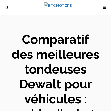
Aller
M
au
contenu
Comparatif
des meilleures
tondeuses
Dewalt pour
véhicules :