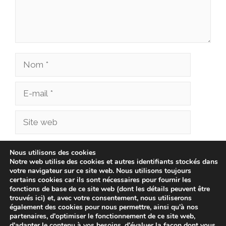
Nom
E-
mail
Site
web
Enregistrer mon nom, mon e-mail et mon site
Nous utilisons des cookies
Notre web utilise des cookies et autres identifiants stockés dans
dans le navigateur pour mon prochain
votre navigateur sur ce site web. Nous utilisons toujours
commentaire.
certains cookies car ils sont nécessaires pour fournir les
fonctions de base de ce site web (dont les détails peuvent être
trouvés ici) et, avec votre consentement, nous utiliserons
également des cookies pour nous permettre, ainsi qu'à nos
partenaires, d'optimiser le fonctionnement de ce site web,
d'adapter le contenu à vos besoins, d'évaluer la façon dont vous