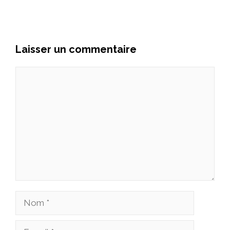
Laisser un commentaire
Commentaire
Nom
E-