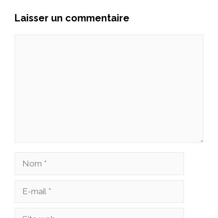
Laisser un commentaire
Commentaire
Nom
E-
mail
Site